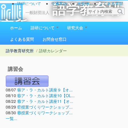
語研について
交通案内
出版物
よくある質問
語学教育研
お問い合わせ
一般財団法人
究所
ホーム
語研について
研究大会
1923（大正12）年創立
よくある質問
お問合せ窓口
語学教育研究所
/
語研カレンダー
講習会
08/07
⑭ア・ラ・カルト講座９【オ...
08/10
⑮ア・ラ・カルト講座10【OL...
08/22
⑯ア・ラ・カルト講座11【オ...
08/29
⑰授業づくりワークショップ...
08/30
⑱授業づくりワークショップ...
一覧...