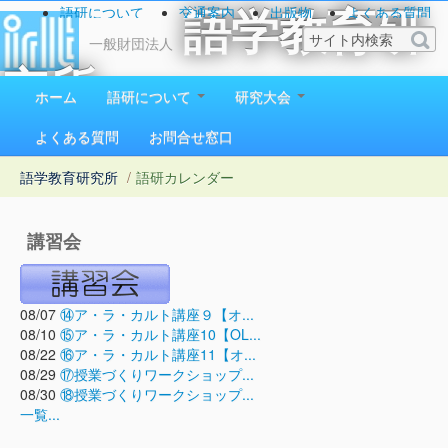
語研について
交通案内
出版物
よくある質問
語学教育研
お問い合わせ
一般財団法人
究所
ホーム
語研について
研究大会
1923（大正12）年創立
よくある質問
お問合せ窓口
語学教育研究所
/
語研カレンダー
講習会
08/07
⑭ア・ラ・カルト講座９【オ...
08/10
⑮ア・ラ・カルト講座10【OL...
08/22
⑯ア・ラ・カルト講座11【オ...
08/29
⑰授業づくりワークショップ...
08/30
⑱授業づくりワークショップ...
一覧...