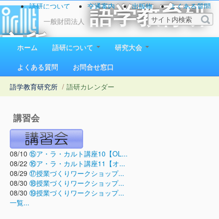
語研について
交通案内
出版物
よくある質問
語学教育研
お問い合わせ
一般財団法人
究所
ホーム
語研について
研究大会
1923（大正12）年創立
よくある質問
お問合せ窓口
語学教育研究所
/
語研カレンダー
講習会
08/10
⑮ア・ラ・カルト講座10【OL...
08/22
⑯ア・ラ・カルト講座11【オ...
08/29
⑰授業づくりワークショップ...
08/30
⑱授業づくりワークショップ...
08/30
⑲授業づくりワークショップ...
一覧...