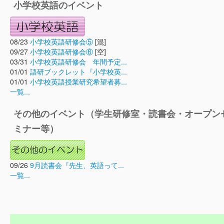
小学校英語のイベント
08/23
小学校英語研修会⑤
[混]
09/27
小学校英語研修会⑥
[空]
03/31
小学校英語研修会 年間予定...
01/01
語研ブックレット『小学校英...
01/01
小学校英語授業研究希望者募...
一覧...
その他のイベント（学生研修室・読書会・オープン
ミナー等）
09/26
9月読書会『先生、英語って...
一覧...