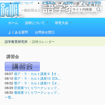
語研について
交通案内
出版物
よくある質問
語学教育研
お問い合わせ
一般財団法人
究所
ホーム
語研について
研究大会
1923（大正12）年創立
よくある質問
お問合せ窓口
語学教育研究所
/
語研カレンダー
講習会
08/07
⑭ア・ラ・カルト講座９【オ...
08/10
⑮ア・ラ・カルト講座10【OL...
08/22
⑯ア・ラ・カルト講座11【オ...
08/29
⑰授業づくりワークショップ...
08/30
⑱授業づくりワークショップ...
一覧...