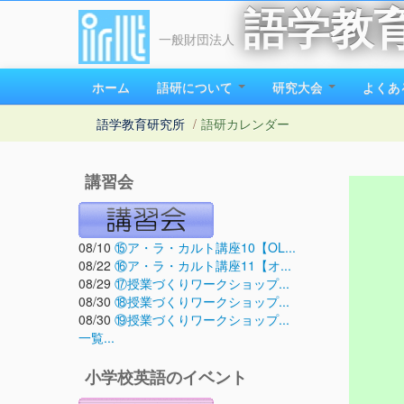
語学教
一般財団法人
ホーム
語研について
研究大会
よくあ
語学教育研究所
/
語研カレンダー
講習会
08/10
⑮ア・ラ・カルト講座10【OL...
08/22
⑯ア・ラ・カルト講座11【オ...
08/29
⑰授業づくりワークショップ...
08/30
⑱授業づくりワークショップ...
08/30
⑲授業づくりワークショップ...
一覧...
小学校英語のイベント