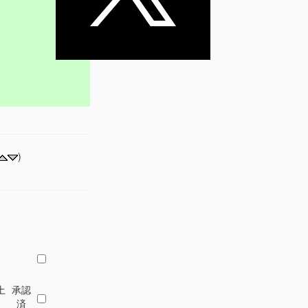
)
土
承認
済