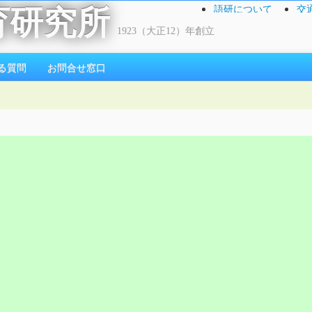
語研について
交
育研究所
1923（大正12）年創立
る質問
お問合せ窓口