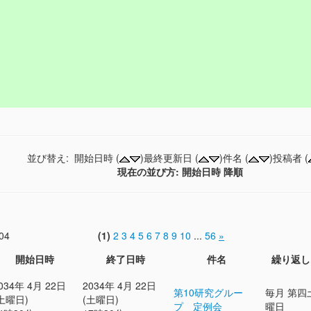
並び替え: 開始日時 (
)最終更新日 (
)件名 (
)投稿者 (
現在の並び方: 開始日時 降順
04
(1)
2
3
4
5
6
7
8
9
10
...
56
»
開始日時
終了日時
件名
繰り返し
034年 4月 22日
2034年 4月 22日
第10研究グルー
毎月 第四
土曜日)
(土曜日)
プ 定例会
曜日