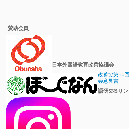
賛助会員
日本外国語教育改善協議会
改善協第50
会意見書
語研SNSリン