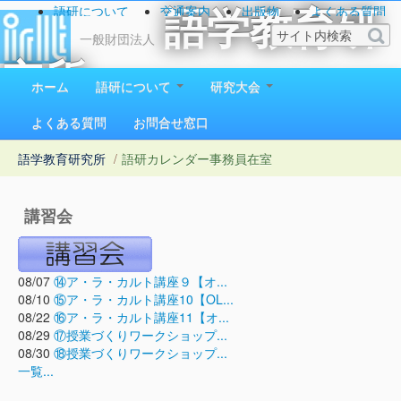
語研について
交通案内
出版物
よくある質問
語学教育研
お問い合わせ
一般財団法人
究所
ホーム
語研について
研究大会
1923（大正12）年創立
よくある質問
お問合せ窓口
語学教育研究所
/
語研カレンダー
事務員在室
講習会
08/07
⑭ア・ラ・カルト講座９【オ...
08/10
⑮ア・ラ・カルト講座10【OL...
08/22
⑯ア・ラ・カルト講座11【オ...
08/29
⑰授業づくりワークショップ...
08/30
⑱授業づくりワークショップ...
一覧...