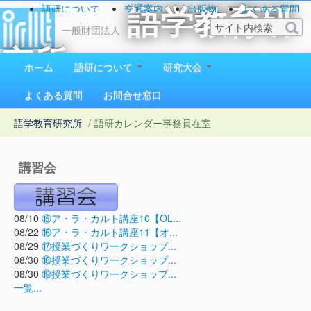
語研について
交通案内
出版物
よくある質問
語学教育研
お問い合わせ
一般財団法人
究所
ホーム
語研について
研究大会
1923（大正12）年創立
よくある質問
お問合せ窓口
語学教育研究所
/
語研カレンダー
事務員在室
講習会
08/10
⑮ア・ラ・カルト講座10【OL...
08/22
⑯ア・ラ・カルト講座11【オ...
08/29
⑰授業づくりワークショップ...
08/30
⑱授業づくりワークショップ...
08/30
⑲授業づくりワークショップ...
一覧...