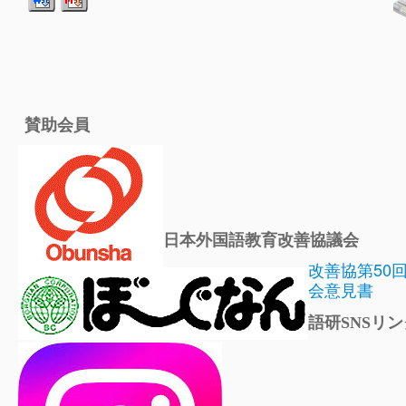
賛助会員
日本外国語教育改善協議会
改善協第50
会意見書
語研SNSリン