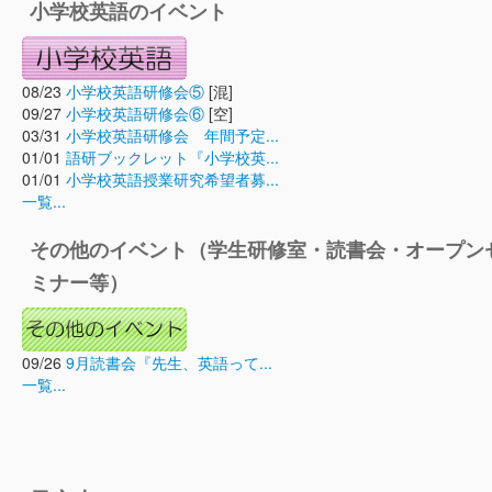
小学校英語のイベント
08/23
小学校英語研修会⑤
[混]
09/27
小学校英語研修会⑥
[空]
03/31
小学校英語研修会 年間予定...
01/01
語研ブックレット『小学校英...
01/01
小学校英語授業研究希望者募...
一覧...
その他のイベント（学生研修室・読書会・オープン
ミナー等）
09/26
9月読書会『先生、英語って...
一覧...