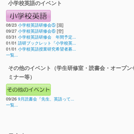
小学校英語のイベント
08/23
小学校英語研修会⑤
[混]
09/27
小学校英語研修会⑥
[空]
03/31
小学校英語研修会 年間予定...
01/01
語研ブックレット『小学校英...
01/01
小学校英語授業研究希望者募...
一覧...
その他のイベント（学生研修室・読書会・オープン
ミナー等）
09/26
9月読書会『先生、英語って...
一覧...