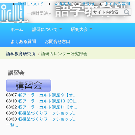
語研について
交通案内
出版物
よくある質問
語学教育研
お問い合わせ
一般財団法人
究所
ホーム
語研について
研究大会
1923（大正12）年創立
よくある質問
お問合せ窓口
語学教育研究所
/
語研カレンダー
研究部会
講習会
08/07
⑭ア・ラ・カルト講座９【オ...
08/10
⑮ア・ラ・カルト講座10【OL...
08/22
⑯ア・ラ・カルト講座11【オ...
08/29
⑰授業づくりワークショップ...
08/30
⑱授業づくりワークショップ...
一覧...