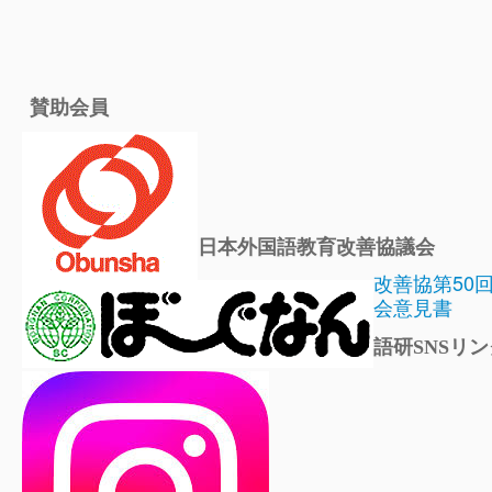
賛助会員
日本外国語教育改善協議会
改善協第50
会意見書
語研SNSリン