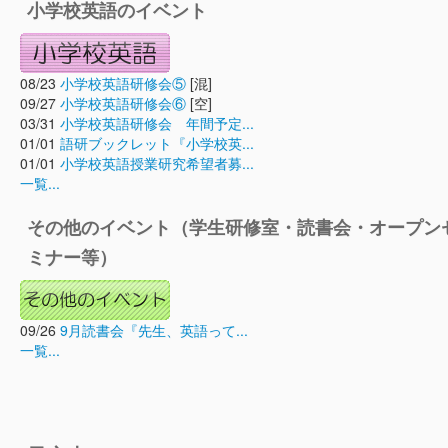
小学校英語のイベント
08/23
小学校英語研修会⑤
[混]
09/27
小学校英語研修会⑥
[空]
03/31
小学校英語研修会 年間予定...
01/01
語研ブックレット『小学校英...
01/01
小学校英語授業研究希望者募...
一覧...
その他のイベント（学生研修室・読書会・オープン
ミナー等）
09/26
9月読書会『先生、英語って...
一覧...