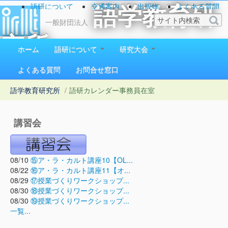
語研について
交通案内
出版物
よくある質問
語学教育研
お問い合わせ
一般財団法人
究所
ホーム
語研について
研究大会
1923（大正12）年創立
よくある質問
お問合せ窓口
語学教育研究所
/
語研カレンダー
事務員在室
講習会
08/10
⑮ア・ラ・カルト講座10【OL...
08/22
⑯ア・ラ・カルト講座11【オ...
08/29
⑰授業づくりワークショップ...
08/30
⑱授業づくりワークショップ...
08/30
⑲授業づくりワークショップ...
一覧...