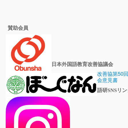
賛助会員
日本外国語教育改善協議会
改善協第50
会意見書
語研SNSリン