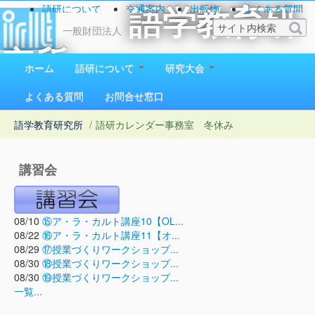
語研について
交通案内
出版物
よくある質問
語学教育研
お問い合わせ
一般財団法人
究所
ホーム
語研について
研究大会
1923（大正12）年創立
よくある質問
お問合せ窓口
語学教育研究所
/
語研カレンダー
事務室 冬休み
講習会
08/10
⑮ア・ラ・カルト講座10【OL...
08/22
⑯ア・ラ・カルト講座11【オ...
08/29
⑰授業づくりワークショップ...
08/30
⑱授業づくりワークショップ...
08/30
⑲授業づくりワークショップ...
一覧...