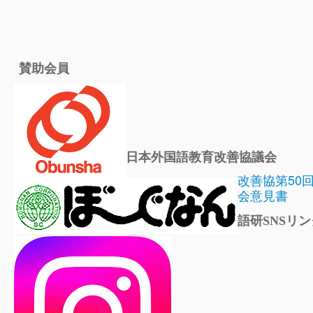
賛助会員
日本外国語教育改善協議会
改善協第50
会意見書
語研SNSリン