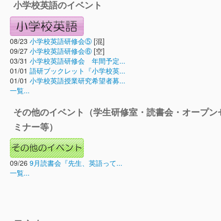
小学校英語のイベント
08/23
小学校英語研修会⑤
[混]
09/27
小学校英語研修会⑥
[空]
03/31
小学校英語研修会 年間予定...
01/01
語研ブックレット『小学校英...
01/01
小学校英語授業研究希望者募...
一覧...
その他のイベント（学生研修室・読書会・オープン
ミナー等）
09/26
9月読書会『先生、英語って...
一覧...