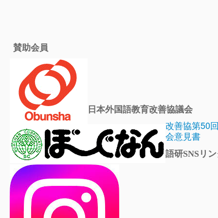
賛助会員
日本外国語教育改善協議会
改善協第50
会意見書
語研SNSリン