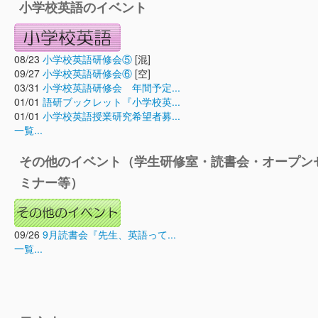
小学校英語のイベント
08/23
小学校英語研修会⑤
[混]
09/27
小学校英語研修会⑥
[空]
03/31
小学校英語研修会 年間予定...
01/01
語研ブックレット『小学校英...
01/01
小学校英語授業研究希望者募...
一覧...
その他のイベント（学生研修室・読書会・オープン
ミナー等）
09/26
9月読書会『先生、英語って...
一覧...