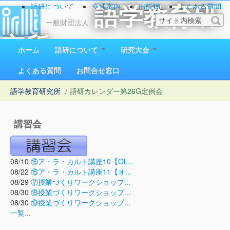
語研について
交通案内
出版物
よくある質問
語学教育研
お問い合わせ
一般財団法人
究所
ホーム
語研について
研究大会
1923（大正12）年創立
よくある質問
お問合せ窓口
語学教育研究所
/
語研カレンダー
第26G定例会
講習会
08/10
⑮ア・ラ・カルト講座10【OL...
08/22
⑯ア・ラ・カルト講座11【オ...
08/29
⑰授業づくりワークショップ...
08/30
⑱授業づくりワークショップ...
08/30
⑲授業づくりワークショップ...
一覧...