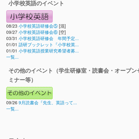
小学校英語のイベント
08/23
小学校英語研修会⑤
[混]
09/27
小学校英語研修会⑥
[空]
03/31
小学校英語研修会 年間予定...
01/01
語研ブックレット『小学校英...
01/01
小学校英語授業研究希望者募...
一覧...
その他のイベント（学生研修室・読書会・オープン
ミナー等）
09/26
9月読書会『先生、英語って...
一覧...