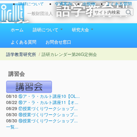
語研について
交通案内
出版物
よくある質問
語学教育研
お問い合わせ
一般財団法人
究所
ホーム
語研について
研究大会
1923（大正12）年創立
よくある質問
お問合せ窓口
語学教育研究所
/
語研カレンダー
第26G定例会
講習会
08/10
⑮ア・ラ・カルト講座10【OL...
08/22
⑯ア・ラ・カルト講座11【オ...
08/29
⑰授業づくりワークショップ...
08/30
⑱授業づくりワークショップ...
08/30
⑲授業づくりワークショップ...
一覧...