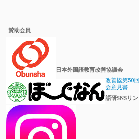
賛助会員
日本外国語教育改善協議会
改善協第50
会意見書
語研SNSリン