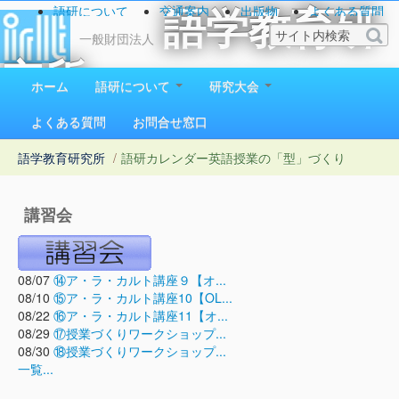
語研について
交通案内
出版物
よくある質問
語学教育研
お問い合わせ
一般財団法人
究所
ホーム
語研について
研究大会
1923（大正12）年創立
よくある質問
お問合せ窓口
語学教育研究所
/
語研カレンダー
英語授業の「型」づくり
講習会
08/07
⑭ア・ラ・カルト講座９【オ...
08/10
⑮ア・ラ・カルト講座10【OL...
08/22
⑯ア・ラ・カルト講座11【オ...
08/29
⑰授業づくりワークショップ...
08/30
⑱授業づくりワークショップ...
一覧...