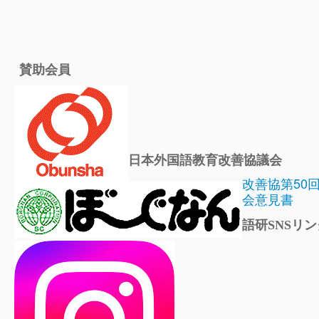
賛助会員
日本外国語教育改善協議会
改善協第50
会意見書
語研SNSリン