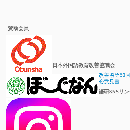
賛助会員
日本外国語教育改善協議会
改善協第50
会意見書
語研SNSリン