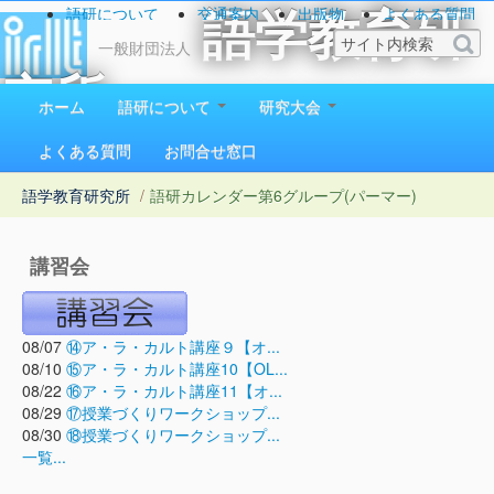
語研について
交通案内
出版物
よくある質問
語学教育研
お問い合わせ
一般財団法人
究所
ホーム
語研について
研究大会
1923（大正12）年創立
よくある質問
お問合せ窓口
語学教育研究所
/
語研カレンダー
第6グループ(パーマー)
講習会
08/07
⑭ア・ラ・カルト講座９【オ...
08/10
⑮ア・ラ・カルト講座10【OL...
08/22
⑯ア・ラ・カルト講座11【オ...
08/29
⑰授業づくりワークショップ...
08/30
⑱授業づくりワークショップ...
一覧...