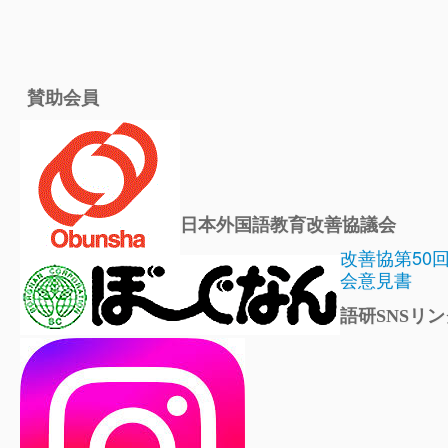
賛助会員
日本外国語教育改善協議会
改善協第50
会意見書
語研SNSリン