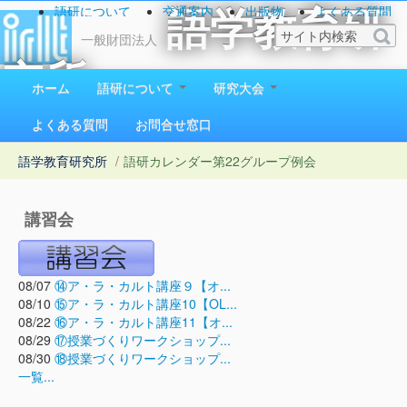
語研について
交通案内
出版物
よくある質問
語学教育研
お問い合わせ
一般財団法人
究所
ホーム
語研について
研究大会
1923（大正12）年創立
よくある質問
お問合せ窓口
語学教育研究所
/
語研カレンダー
第22グループ例会
講習会
08/07
⑭ア・ラ・カルト講座９【オ...
08/10
⑮ア・ラ・カルト講座10【OL...
08/22
⑯ア・ラ・カルト講座11【オ...
08/29
⑰授業づくりワークショップ...
08/30
⑱授業づくりワークショップ...
一覧...