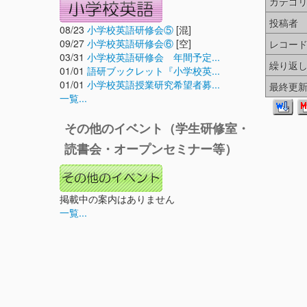
カテゴ
投稿者
08/23
小学校英語研修会⑤
[混]
09/27
小学校英語研修会⑥
[空]
レコー
03/31
小学校英語研修会 年間予定...
繰り返
01/01
語研ブックレット『小学校英...
01/01
小学校英語授業研究希望者募...
最終更
一覧...
その他のイベント（学生研修室・
読書会・オープンセミナー等）
掲載中の案内はありません
一覧...