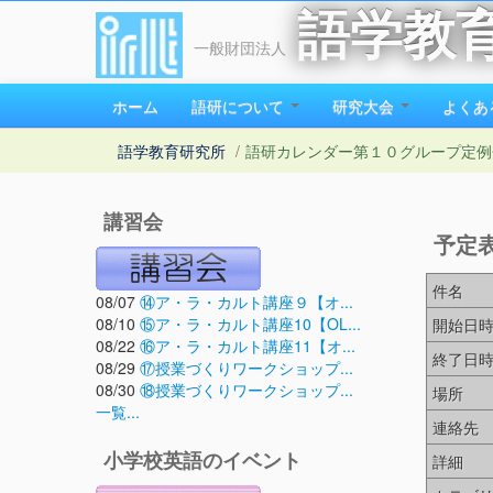
語学教
一般財団法人
ホーム
語研について
研究大会
よくあ
語学教育研究所
/
語研カレンダー
第１０グループ定例
講習会
予定
件名
08/07
⑭ア・ラ・カルト講座９【オ...
08/10
⑮ア・ラ・カルト講座10【OL...
開始日
08/22
⑯ア・ラ・カルト講座11【オ...
終了日
08/29
⑰授業づくりワークショップ...
08/30
⑱授業づくりワークショップ...
場所
一覧...
連絡先
小学校英語のイベント
詳細