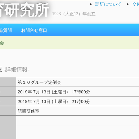
語研について
交
育研究所
1923（大正12）年創立
る質問
お問合せ窓口
会
表
-詳細情報-
第１０グループ定例会
時
2019年 7月 13日 (土曜日) 17時00分
時
2019年 7月 13日 (土曜日) 21時00分
語研研修室