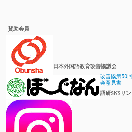
賛助会員
日本外国語教育改善協議会
改善協第50
会意見書
語研SNSリン