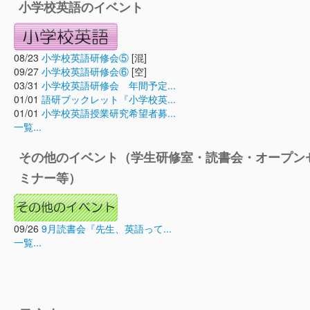
小学校英語のイベント
08/23
小学校英語研修会⑤
[混]
09/27
小学校英語研修会⑥
[空]
03/31
小学校英語研修会 年間予定...
01/01
語研ブックレット『小学校英...
01/01
小学校英語授業研究希望者募...
一覧...
その他のイベント（学生研修室・読書会・オープン
ミナー等）
09/26
9月読書会『先生、英語って...
一覧...