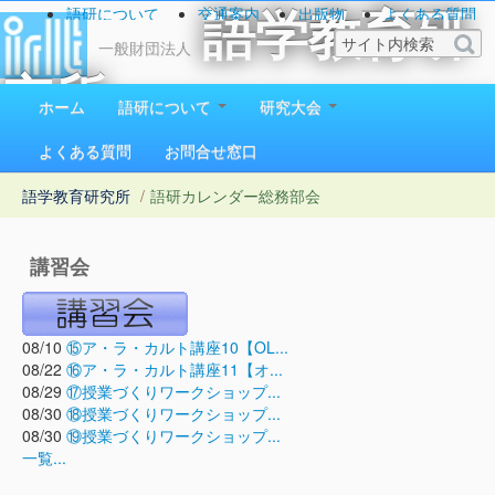
語研について
交通案内
出版物
よくある質問
語学教育研
お問い合わせ
一般財団法人
究所
ホーム
語研について
研究大会
1923（大正12）年創立
よくある質問
お問合せ窓口
語学教育研究所
/
語研カレンダー
総務部会
講習会
08/10
⑮ア・ラ・カルト講座10【OL...
08/22
⑯ア・ラ・カルト講座11【オ...
08/29
⑰授業づくりワークショップ...
08/30
⑱授業づくりワークショップ...
08/30
⑲授業づくりワークショップ...
一覧...