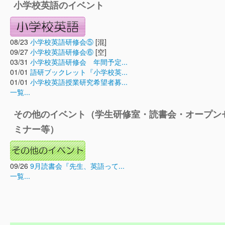
小学校英語のイベント
08/23
小学校英語研修会⑤
[混]
09/27
小学校英語研修会⑥
[空]
03/31
小学校英語研修会 年間予定...
01/01
語研ブックレット『小学校英...
01/01
小学校英語授業研究希望者募...
一覧...
その他のイベント（学生研修室・読書会・オープン
ミナー等）
09/26
9月読書会『先生、英語って...
一覧...