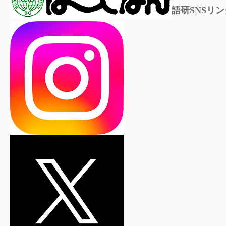
語研SNSリン