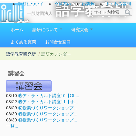
語研について
交通案内
出版物
よくある質問
語学教育研
お問い合わせ
一般財団法人
究所
ホーム
語研について
研究大会
1923（大正12）年創立
よくある質問
お問合せ窓口
語学教育研究所
/
語研カレンダー
講習会
08/10
⑮ア・ラ・カルト講座10【OL...
08/22
⑯ア・ラ・カルト講座11【オ...
08/29
⑰授業づくりワークショップ...
08/30
⑱授業づくりワークショップ...
08/30
⑲授業づくりワークショップ...
一覧...