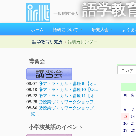
語学教
一般財団法人
ホーム
語研について
研究大会
よくあ
語学教育研究所
/
語研カレンダー
講習会
08/07
⑭ア・ラ・カルト講座９【オ...
08/10
⑮ア・ラ・カルト講座10【OL...
08/22
⑯ア・ラ・カルト講座11【オ...
月
火
08/29
⑰授業づくりワークショップ...
08/30
⑱授業づくりワークショップ...
6
7
一覧...
13
14
20
21
小学校英語のイベント
27
28