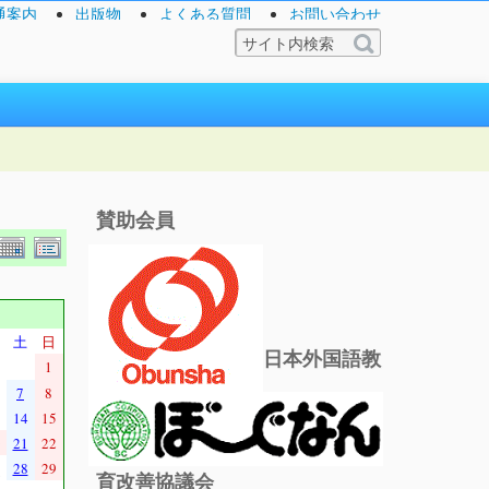
通案内
出版物
よくある質問
お問い合わせ
賛助会員
土
日
日本外国語教
1
7
8
14
15
21
22
28
29
育改善協議会