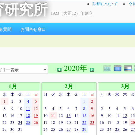
語研について
交
育研究所
1923（大正12）年創立
る質問
お問合せ窓口
2020年
1月
2月
3月
水
木
金
土
日
月
火
水
木
金
土
日
月
火
水
木
金
1
2
3
4
5
1
2
8
9
10
11
12
3
4
5
6
7
8
9
2
3
4
5
6
15
16
17
18
19
10
11
12
13
14
15
16
9
10
11
12
13
22
23
24
25
26
17
18
19
20
21
22
23
16
17
18
19
20
29
30
31
24
25
26
27
28
29
23
24
25
26
27