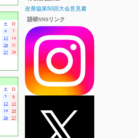
改善協第50回大会意見書
語研SNSリンク
土
日
6
7
13
14
20
21
27
28
土
日
5
6
12
13
19
20
26
27