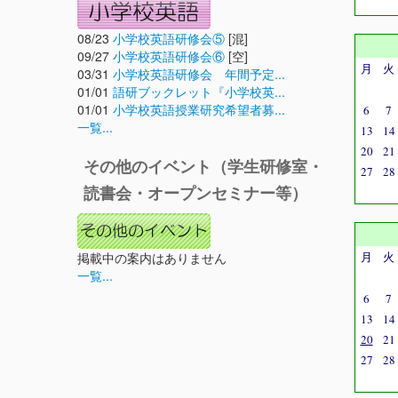
08/23
小学校英語研修会⑤
[混]
09/27
小学校英語研修会⑥
[空]
月
火
03/31
小学校英語研修会 年間予定...
01/01
語研ブックレット『小学校英...
01/01
小学校英語授業研究希望者募...
6
7
一覧...
13
14
20
21
その他のイベント（学生研修室・
27
28
読書会・オープンセミナー等）
掲載中の案内はありません
月
火
一覧...
6
7
13
14
20
21
27
28