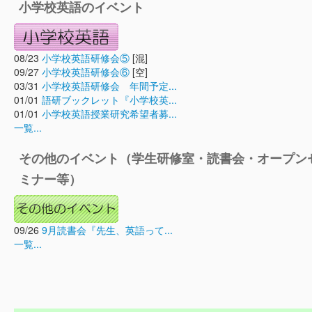
小学校英語のイベント
08/23
小学校英語研修会⑤
[混]
09/27
小学校英語研修会⑥
[空]
03/31
小学校英語研修会 年間予定...
01/01
語研ブックレット『小学校英...
01/01
小学校英語授業研究希望者募...
一覧...
その他のイベント（学生研修室・読書会・オープン
ミナー等）
09/26
9月読書会『先生、英語って...
一覧...