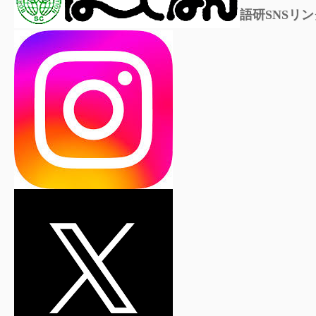
語研SNSリン