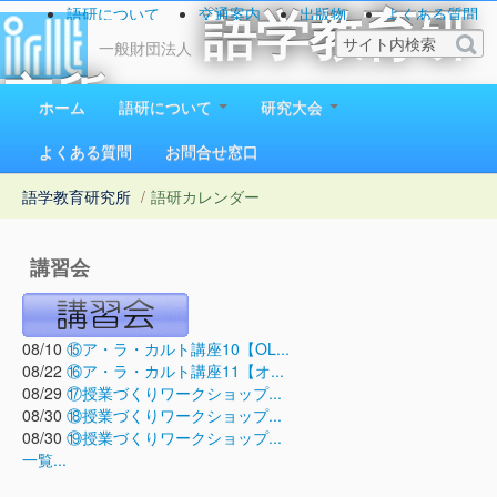
語研について
交通案内
出版物
よくある質問
語学教育研
お問い合わせ
一般財団法人
究所
ホーム
語研について
研究大会
1923（大正12）年創立
よくある質問
お問合せ窓口
語学教育研究所
/
語研カレンダー
講習会
08/10
⑮ア・ラ・カルト講座10【OL...
08/22
⑯ア・ラ・カルト講座11【オ...
08/29
⑰授業づくりワークショップ...
08/30
⑱授業づくりワークショップ...
08/30
⑲授業づくりワークショップ...
一覧...