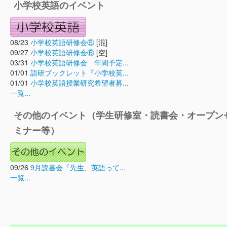
小学校英語のイベント
08/23
小学校英語研修会⑤
[混]
09/27
小学校英語研修会⑥
[空]
03/31
小学校英語研修会 年間予定...
01/01
語研ブックレット『小学校英...
01/01
小学校英語授業研究希望者募...
一覧...
その他のイベント（学生研修室・読書会・オープン
ミナー等）
09/26
9月読書会『先生、英語って...
一覧...