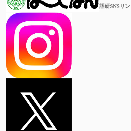
語研SNSリン