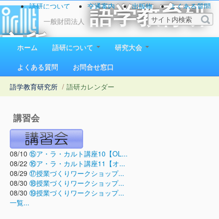
語研について
交通案内
出版物
よくある質問
語学教育研
お問い合わせ
一般財団法人
究所
ホーム
語研について
研究大会
1923（大正12）年創立
よくある質問
お問合せ窓口
語学教育研究所
/
語研カレンダー
講習会
08/10
⑮ア・ラ・カルト講座10【OL...
08/22
⑯ア・ラ・カルト講座11【オ...
08/29
⑰授業づくりワークショップ...
08/30
⑱授業づくりワークショップ...
08/30
⑲授業づくりワークショップ...
一覧...