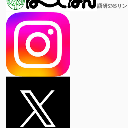
語研SNSリン