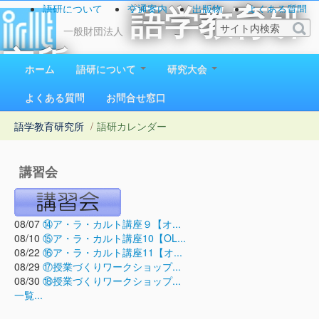
語研について
交通案内
出版物
よくある質問
語学教育研
お問い合わせ
一般財団法人
究所
ホーム
語研について
研究大会
1923（大正12）年創立
よくある質問
お問合せ窓口
語学教育研究所
/
語研カレンダー
講習会
08/07
⑭ア・ラ・カルト講座９【オ...
08/10
⑮ア・ラ・カルト講座10【OL...
08/22
⑯ア・ラ・カルト講座11【オ...
08/29
⑰授業づくりワークショップ...
08/30
⑱授業づくりワークショップ...
一覧...