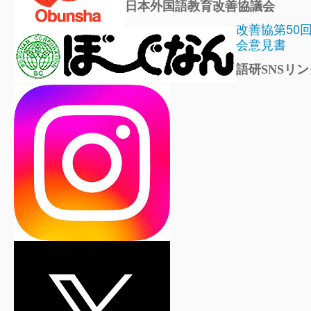
日本外国語教育改善協議会
改善協第50
会意見書
語研SNSリン