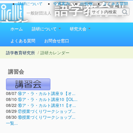
語研について
交通案内
出版物
よくある質問
語学教育研
お問い合わせ
一般財団法人
究所
ホーム
語研について
研究大会
1923（大正12）年創立
よくある質問
お問合せ窓口
語学教育研究所
/
語研カレンダー
講習会
08/07
⑭ア・ラ・カルト講座９【オ...
08/10
⑮ア・ラ・カルト講座10【OL...
08/22
⑯ア・ラ・カルト講座11【オ...
08/29
⑰授業づくりワークショップ...
08/30
⑱授業づくりワークショップ...
一覧...