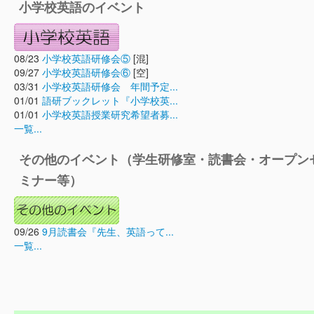
小学校英語のイベント
08/23
小学校英語研修会⑤
[混]
09/27
小学校英語研修会⑥
[空]
03/31
小学校英語研修会 年間予定...
01/01
語研ブックレット『小学校英...
01/01
小学校英語授業研究希望者募...
一覧...
その他のイベント（学生研修室・読書会・オープン
ミナー等）
09/26
9月読書会『先生、英語って...
一覧...