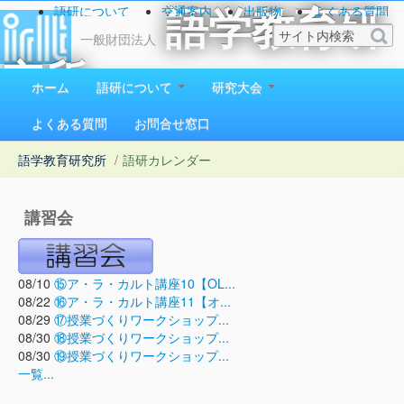
語研について
交通案内
出版物
よくある質問
語学教育研
お問い合わせ
一般財団法人
究所
ホーム
語研について
研究大会
1923（大正12）年創立
よくある質問
お問合せ窓口
語学教育研究所
/
語研カレンダー
講習会
08/10
⑮ア・ラ・カルト講座10【OL...
08/22
⑯ア・ラ・カルト講座11【オ...
08/29
⑰授業づくりワークショップ...
08/30
⑱授業づくりワークショップ...
08/30
⑲授業づくりワークショップ...
一覧...