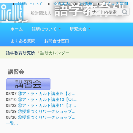
語研について
交通案内
出版物
よくある質問
語学教育研
お問い合わせ
一般財団法人
究所
ホーム
語研について
研究大会
1923（大正12）年創立
よくある質問
お問合せ窓口
語学教育研究所
/
語研カレンダー
講習会
08/07
⑭ア・ラ・カルト講座９【オ...
08/10
⑮ア・ラ・カルト講座10【OL...
08/22
⑯ア・ラ・カルト講座11【オ...
08/29
⑰授業づくりワークショップ...
08/30
⑱授業づくりワークショップ...
一覧...