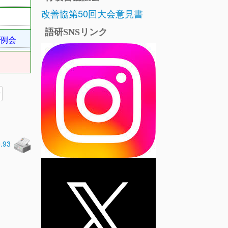
改善協第50回大会意見書
語研SNSリンク
例会
0.93