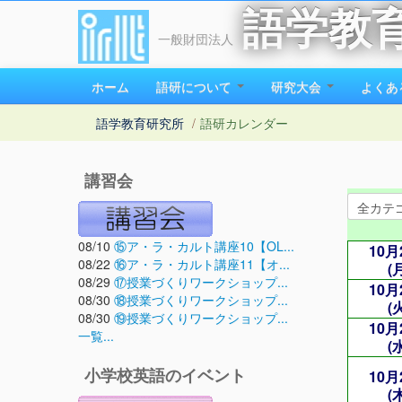
語学教
一般財団法人
ホーム
語研について
研究大会
よくあ
語学教育研究所
/
語研カレンダー
講習会
08/10
⑮ア・ラ・カルト講座10【OL...
10月
08/22
⑯ア・ラ・カルト講座11【オ...
(
08/29
⑰授業づくりワークショップ...
10月
08/30
⑱授業づくりワークショップ...
(
08/30
⑲授業づくりワークショップ...
10月
一覧...
(
10月
小学校英語のイベント
(