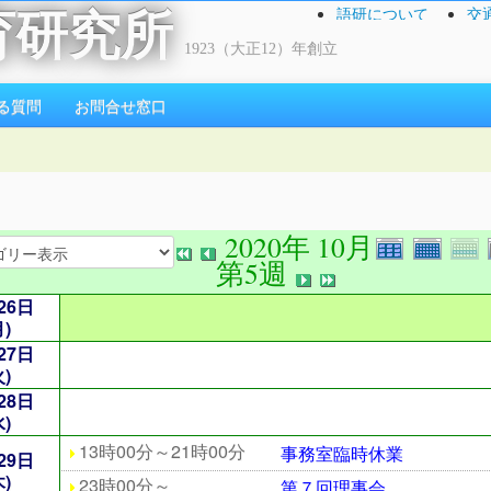
語研について
交
育研究所
1923（大正12）年創立
る質問
お問合せ窓口
2020年 10月
第5週
26日
月)
27日
火)
28日
水)
13時00分～21時00分
事務室臨時休業
29日
木)
23時00分～
第７回理事会