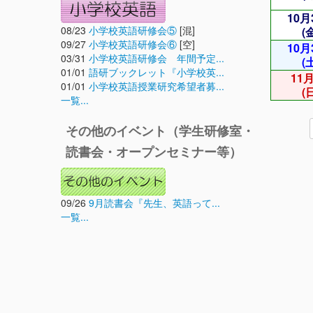
10月
08/23
小学校英語研修会⑤
[混]
(
09/27
小学校英語研修会⑥
[空]
10月
03/31
小学校英語研修会 年間予定...
(
01/01
語研ブックレット『小学校英...
11
01/01
小学校英語授業研究希望者募...
(
一覧...
その他のイベント（学生研修室・
読書会・オープンセミナー等）
09/26
9月読書会『先生、英語って...
一覧...