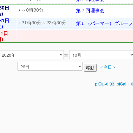
30日
～0時30分
第７回理事会
金)
31日
21時30分～23時30分
第６（パーマー）グループ
土)
月1日
日)
年
＜今日＞
piCal-0.93
,
piCal > 