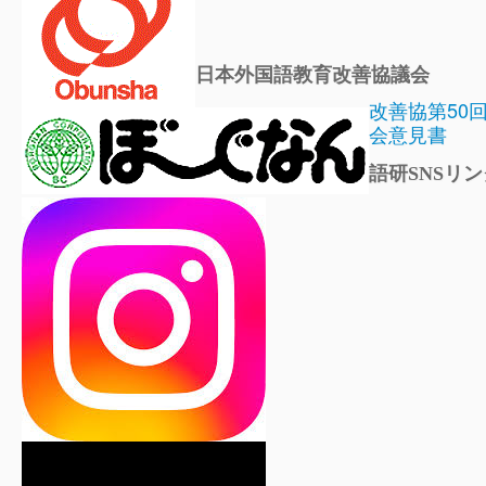
日本外国語教育改善協議会
改善協第50
会意見書
語研SNSリン