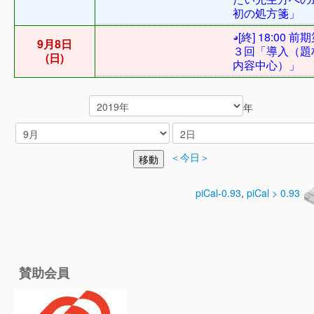
初の処方箋」
[終] 18:00 前
9月8日
３回「導入（題
(日)
内容中心）」
年
＜今日＞
piCal-0.93
,
piCal > 0.93
賛助会員