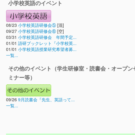
小学校英語のイベント
08/23
小学校英語研修会⑤
[混]
09/27
小学校英語研修会⑥
[空]
03/31
小学校英語研修会 年間予定...
01/01
語研ブックレット『小学校英...
01/01
小学校英語授業研究希望者募...
一覧...
その他のイベント（学生研修室・読書会・オープン
ミナー等）
09/26
9月読書会『先生、英語って...
一覧...