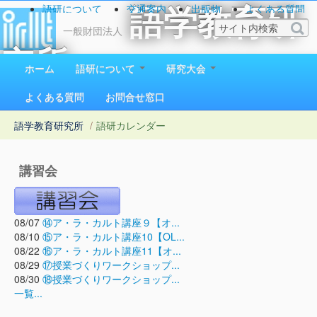
語研について
交通案内
出版物
よくある質問
語学教育研
お問い合わせ
一般財団法人
究所
ホーム
語研について
研究大会
1923（大正12）年創立
よくある質問
お問合せ窓口
語学教育研究所
/
語研カレンダー
講習会
08/07
⑭ア・ラ・カルト講座９【オ...
08/10
⑮ア・ラ・カルト講座10【OL...
08/22
⑯ア・ラ・カルト講座11【オ...
08/29
⑰授業づくりワークショップ...
08/30
⑱授業づくりワークショップ...
一覧...