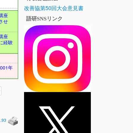
改善協第50回大会意見書
ト講座
語研SNSリンク
させ
ト講座
に経験
001年
0.93