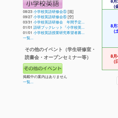
8月
(
08/23
小学校英語研修会⑤
[混]
09/27
小学校英語研修会⑥
[空]
03/31
小学校英語研修会 年間予定...
8月
01/01
語研ブックレット『小学校英...
(
01/01
小学校英語授業研究希望者募...
一覧...
その他のイベント（学生研修室・
8月
読書会・オープンセミナー等）
(
掲載中の案内はありません
一覧...