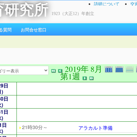
語研について
交
育研究所
1923（大正12）年創立
る質問
お問合せ窓口
2019年 8月
第1週
29日
月)
30日
火)
31日
水)
1日
21時30分～
アラカルト準備
木)