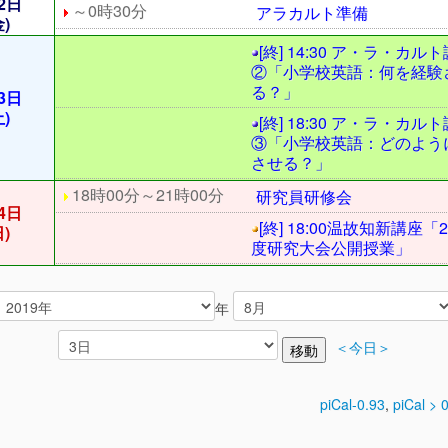
2日
～0時30分
アラカルト準備
金)
[終] 14:30 ア・ラ・カル
②「小学校英語：何を経験
る？」
3日
土)
[終] 18:30 ア・ラ・カル
③「小学校英語：どのよう
させる？」
18時00分～21時00分
研究員研修会
4日
[終] 18:00温故知新講座「2
日)
度研究大会公開授業」
年
＜今日＞
piCal-0.93
,
piCal > 