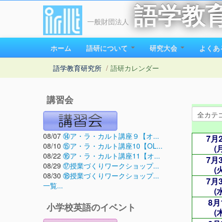
語学教
一般財団法人
ホーム
語研について
研究大会
よくあ
語学教育研究所
/
語研カレンダー
講習会
08/07
⑭ア・ラ・カルト講座９【オ...
7月
08/10
⑮ア・ラ・カルト講座10【OL...
(
08/22
⑯ア・ラ・カルト講座11【オ...
7月
08/29
⑰授業づくりワークショップ...
(
08/30
⑱授業づくりワークショップ...
7月
一覧...
(
8月
小学校英語のイベント
(