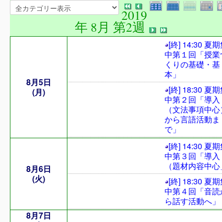
2019
年 8月 第2週
[終] 14:30 夏
中第１回「授業
くりの基礎・基
本」
8月5日
[終] 18:30 夏
(月)
中第２回「導入
（文法事項中心
から言語活動ま
で」
[終] 14:30 夏
中第３回「導入
（題材内容中心
8月6日
(火)
[終] 18:30 夏
中第４回「音読
ら話す活動へ」
8月7日