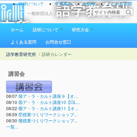
語研について
交通案内
出版物
よくある質問
語学教育研
お問い合わせ
一般財団法人
究所
ホーム
語研について
研究大会
1923（大正12）年創立
よくある質問
お問合せ窓口
語学教育研究所
/
語研カレンダー
講習会
08/07
⑭ア・ラ・カルト講座９【オ...
08/10
⑮ア・ラ・カルト講座10【OL...
08/22
⑯ア・ラ・カルト講座11【オ...
08/29
⑰授業づくりワークショップ...
08/30
⑱授業づくりワークショップ...
一覧...