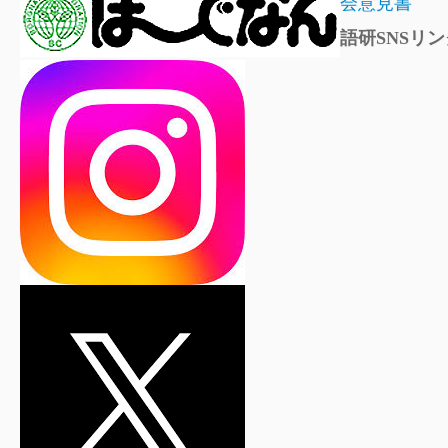
会意見書
語研SNSリン