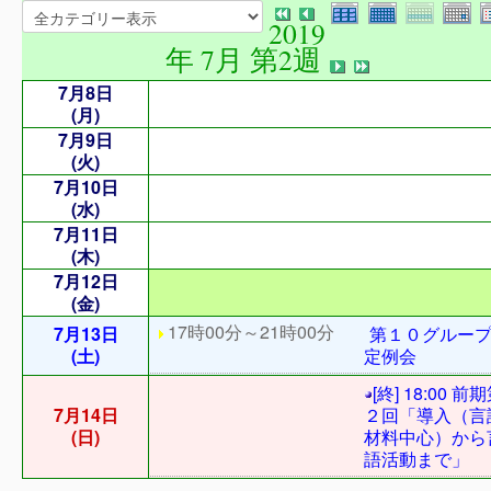
2019
年 7月 第2週
7月8日
(月)
7月9日
(火)
7月10日
(水)
7月11日
(木)
7月12日
(金)
17時00分～21時00分
7月13日
第１０グルー
(土)
定例会
[終] 18:00 前
7月14日
２回「導入（言
(日)
材料中心）から
語活動まで」