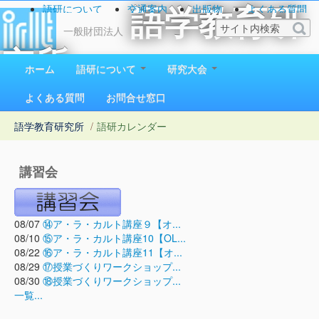
語研について
交通案内
出版物
よくある質問
語学教育研
お問い合わせ
一般財団法人
究所
ホーム
語研について
研究大会
1923（大正12）年創立
よくある質問
お問合せ窓口
語学教育研究所
/
語研カレンダー
講習会
08/07
⑭ア・ラ・カルト講座９【オ...
08/10
⑮ア・ラ・カルト講座10【OL...
08/22
⑯ア・ラ・カルト講座11【オ...
08/29
⑰授業づくりワークショップ...
08/30
⑱授業づくりワークショップ...
一覧...