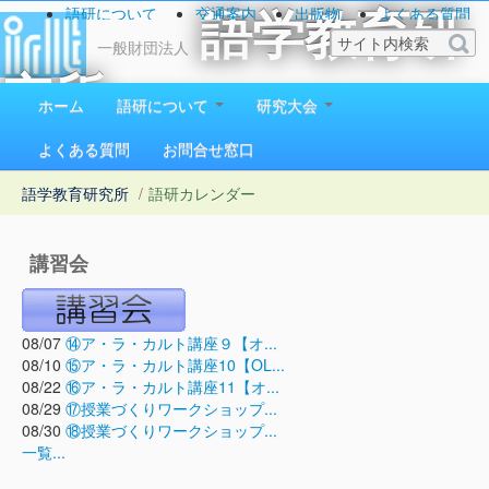
語研について
交通案内
出版物
よくある質問
語学教育研
お問い合わせ
一般財団法人
究所
ホーム
語研について
研究大会
1923（大正12）年創立
よくある質問
お問合せ窓口
語学教育研究所
/
語研カレンダー
講習会
08/07
⑭ア・ラ・カルト講座９【オ...
08/10
⑮ア・ラ・カルト講座10【OL...
08/22
⑯ア・ラ・カルト講座11【オ...
08/29
⑰授業づくりワークショップ...
08/30
⑱授業づくりワークショップ...
一覧...