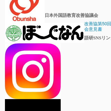
日本外国語教育改善協議会
改善協第50
会意見書
語研SNSリン