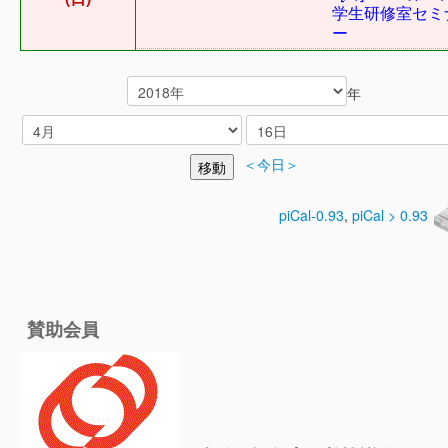
学生研修室セミ
ー
年
＜今日＞
piCal-0.93
,
piCal > 0.93
賛助会員