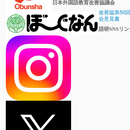
日本外国語教育改善協議会
改善協第50
会意見書
語研SNSリン