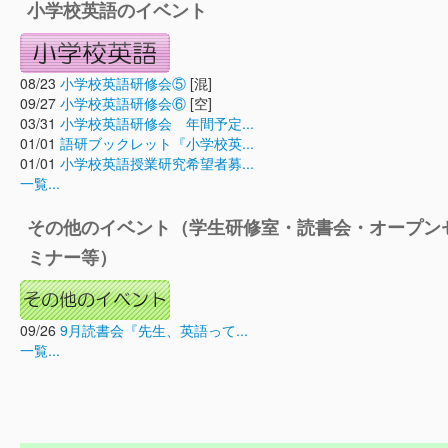
小学校英語のイベント
08/23
小学校英語研修会⑤
[混]
09/27
小学校英語研修会⑥
[空]
03/31
小学校英語研修会 年間予定...
01/01
語研ブックレット『小学校英...
01/01
小学校英語授業研究希望者募...
一覧...
その他のイベント（学生研修室・読書会・オープン
ミナー等）
09/26
9月読書会『先生、英語って...
一覧...