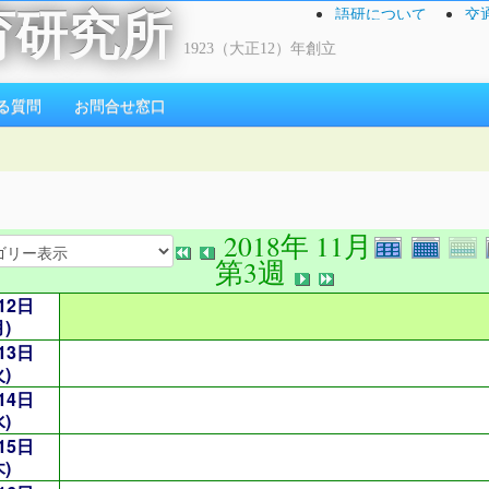
語研について
交
育研究所
1923（大正12）年創立
る質問
お問合せ窓口
2018年 11月
第3週
12日
月)
13日
火)
14日
水)
15日
木)