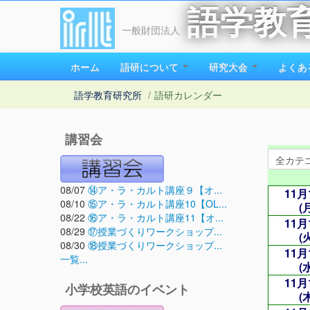
語学教
一般財団法人
ホーム
語研について
研究大会
よくあ
語学教育研究所
/
語研カレンダー
講習会
08/07
⑭ア・ラ・カルト講座９【オ...
11月
08/10
⑮ア・ラ・カルト講座10【OL...
(
08/22
⑯ア・ラ・カルト講座11【オ...
11月
08/29
⑰授業づくりワークショップ...
(
08/30
⑱授業づくりワークショップ...
11月
一覧...
(
11月
小学校英語のイベント
(