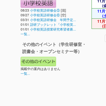
11月
(
08/23
小学校英語研修会⑤
[混]
11月
09/27
小学校英語研修会⑥
[空]
(
03/31
小学校英語研修会 年間予定...
11月
01/01
語研ブックレット『小学校英...
(
01/01
小学校英語授業研究希望者募...
一覧...
その他のイベント（学生研修室・
読書会・オープンセミナー等）
掲載中の案内はありません
一覧...