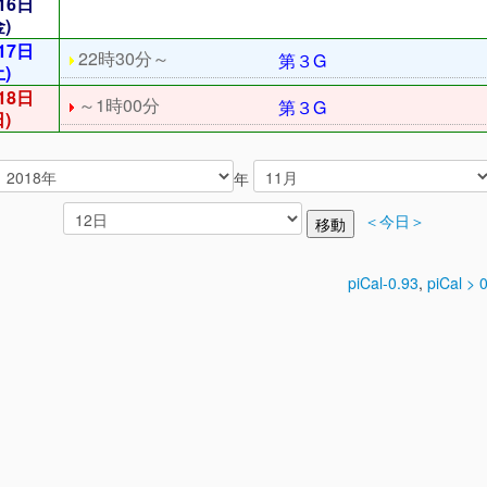
16日
金)
17日
22時30分～
第３G
土)
18日
～1時00分
第３G
日)
年
＜今日＞
piCal-0.93
,
piCal > 