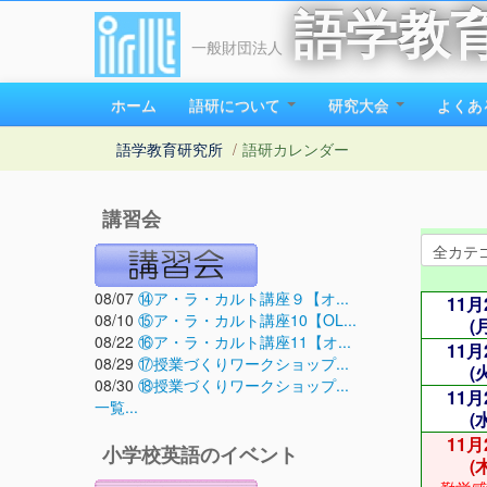
語学教
一般財団法人
ホーム
語研について
研究大会
よくあ
語学教育研究所
/
語研カレンダー
講習会
08/07
⑭ア・ラ・カルト講座９【オ...
11月
08/10
⑮ア・ラ・カルト講座10【OL...
(
08/22
⑯ア・ラ・カルト講座11【オ...
11月
08/29
⑰授業づくりワークショップ...
(
08/30
⑱授業づくりワークショップ...
11月
一覧...
(
11月
小学校英語のイベント
(