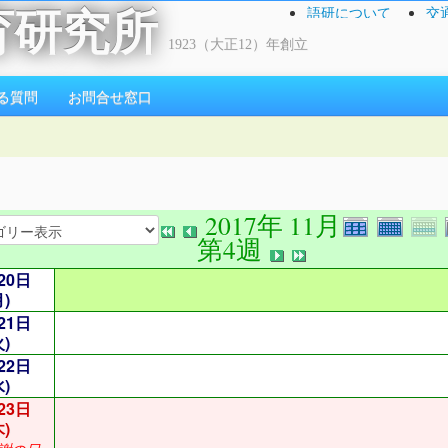
語研について
交
育研究所
1923（大正12）年創立
る質問
お問合せ窓口
2017年 11月
第4週
20日
月)
21日
火)
22日
水)
23日
木)