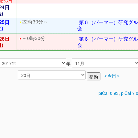
謝の日
24日
金)
22時30分～
25日
第６（パーマー）研究グル
土)
会
～0時30分
26日
第６（パーマー）研究グル
日)
会
年
＜今日＞
piCal-0.93
,
piCal > 