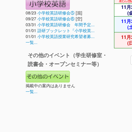
勤労感
11月
(
08/23
小学校英語研修会⑤
[混]
09/27
小学校英語研修会⑥
[空]
11月
03/31
小学校英語研修会 年間予定...
(
01/01
語研ブックレット『小学校英...
01/01
小学校英語授業研究希望者募...
11月
一覧...
(
その他のイベント（学生研修室・
読書会・オープンセミナー等）
掲載中の案内はありません
一覧...