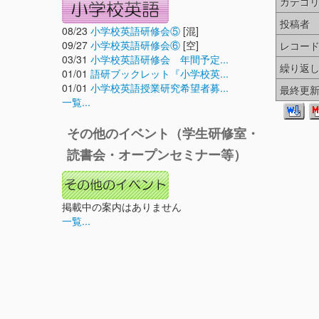
カテゴ
投稿者
08/23
小学校英語研修会⑤
[混]
09/27
小学校英語研修会⑥
[空]
レコー
03/31
小学校英語研修会 年間予定...
繰り返
01/01
語研ブックレット『小学校英...
01/01
小学校英語授業研究希望者募...
最終更
一覧...
その他のイベント（学生研修室・
読書会・オープンセミナー等）
掲載中の案内はありません
一覧...