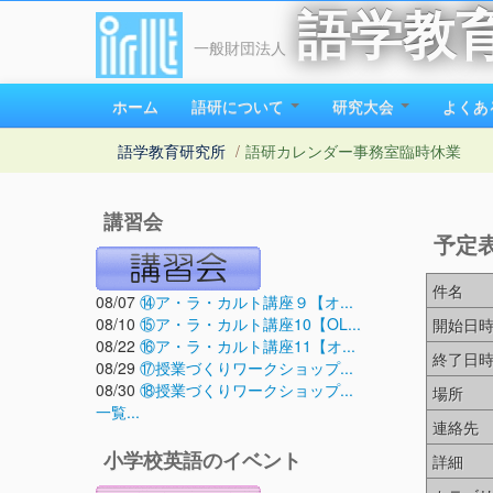
語学教
一般財団法人
ホーム
語研について
研究大会
よくあ
語学教育研究所
/
語研カレンダー
事務室臨時休業
講習会
予定
件名
08/07
⑭ア・ラ・カルト講座９【オ...
08/10
⑮ア・ラ・カルト講座10【OL...
開始日
08/22
⑯ア・ラ・カルト講座11【オ...
終了日
08/29
⑰授業づくりワークショップ...
08/30
⑱授業づくりワークショップ...
場所
一覧...
連絡先
小学校英語のイベント
詳細