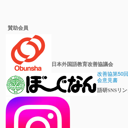
賛助会員
日本外国語教育改善協議会
改善協第50
会意見書
語研SNSリン