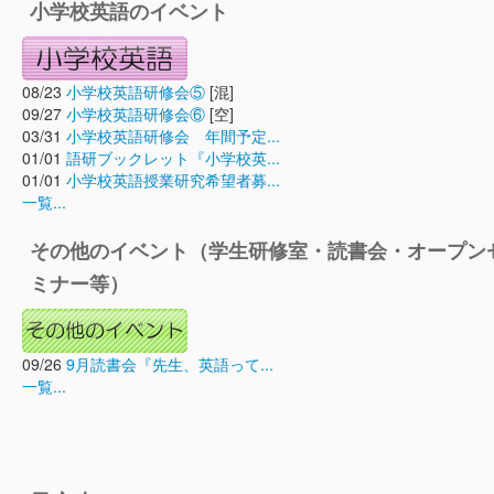
小学校英語のイベント
08/23
小学校英語研修会⑤
[混]
09/27
小学校英語研修会⑥
[空]
03/31
小学校英語研修会 年間予定...
01/01
語研ブックレット『小学校英...
01/01
小学校英語授業研究希望者募...
一覧...
その他のイベント（学生研修室・読書会・オープン
ミナー等）
09/26
9月読書会『先生、英語って...
一覧...