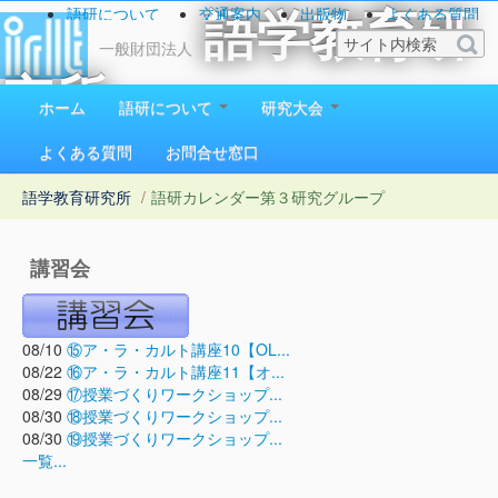
語研について
交通案内
出版物
よくある質問
語学教育研
お問い合わせ
一般財団法人
究所
ホーム
語研について
研究大会
1923（大正12）年創立
よくある質問
お問合せ窓口
語学教育研究所
/
語研カレンダー
第３研究グループ
講習会
08/10
⑮ア・ラ・カルト講座10【OL...
08/22
⑯ア・ラ・カルト講座11【オ...
08/29
⑰授業づくりワークショップ...
08/30
⑱授業づくりワークショップ...
08/30
⑲授業づくりワークショップ...
一覧...