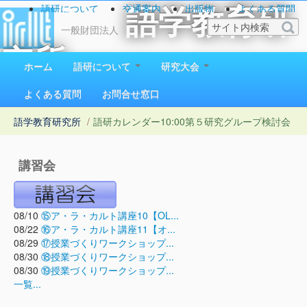
語研について
交通案内
出版物
よくある質問
語学教育研
お問い合わせ
一般財団法人
究所
ホーム
語研について
研究大会
1923（大正12）年創立
よくある質問
お問合せ窓口
語学教育研究所
/
語研カレンダー
10:00第５研究グループ検討会
講習会
08/10
⑮ア・ラ・カルト講座10【OL...
08/22
⑯ア・ラ・カルト講座11【オ...
08/29
⑰授業づくりワークショップ...
08/30
⑱授業づくりワークショップ...
08/30
⑲授業づくりワークショップ...
一覧...