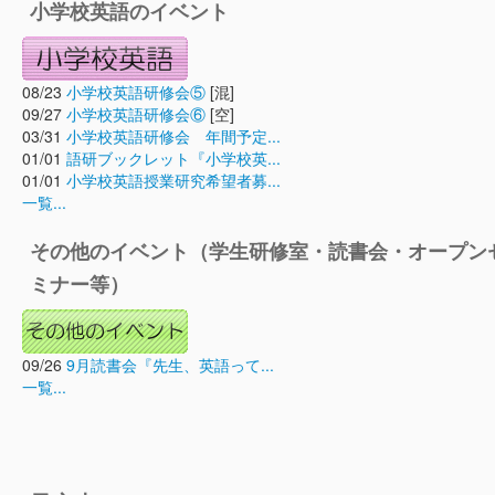
小学校英語のイベント
08/23
小学校英語研修会⑤
[混]
09/27
小学校英語研修会⑥
[空]
03/31
小学校英語研修会 年間予定...
01/01
語研ブックレット『小学校英...
01/01
小学校英語授業研究希望者募...
一覧...
その他のイベント（学生研修室・読書会・オープン
ミナー等）
09/26
9月読書会『先生、英語って...
一覧...