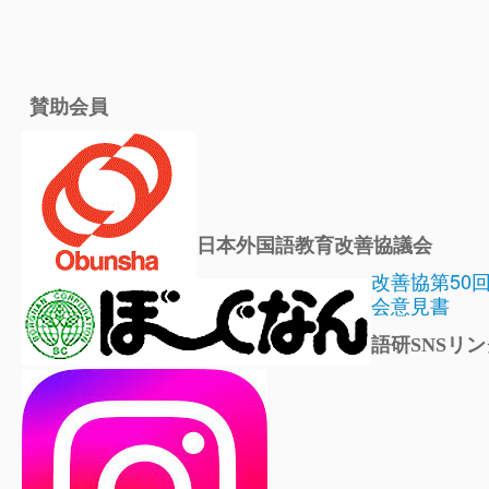
賛助会員
日本外国語教育改善協議会
改善協第50
会意見書
語研SNSリン