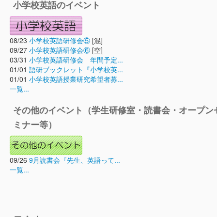
小学校英語のイベント
08/23
小学校英語研修会⑤
[混]
09/27
小学校英語研修会⑥
[空]
03/31
小学校英語研修会 年間予定...
01/01
語研ブックレット『小学校英...
01/01
小学校英語授業研究希望者募...
一覧...
その他のイベント（学生研修室・読書会・オープン
ミナー等）
09/26
9月読書会『先生、英語って...
一覧...