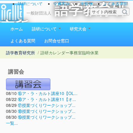
語研について
交通案内
出版物
よくある質問
語学教育研
お問い合わせ
一般財団法人
究所
ホーム
語研について
研究大会
1923（大正12）年創立
よくある質問
お問合せ窓口
語学教育研究所
/
語研カレンダー
事務室臨時休業
講習会
08/10
⑮ア・ラ・カルト講座10【OL...
08/22
⑯ア・ラ・カルト講座11【オ...
08/29
⑰授業づくりワークショップ...
08/30
⑱授業づくりワークショップ...
08/30
⑲授業づくりワークショップ...
一覧...