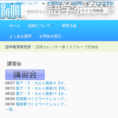
語研について
交通案内
出版物
よくある質問
語学教育研
お問い合わせ
一般財団法人
究所
ホーム
語研について
研究大会
1923（大正12）年創立
よくある質問
お問合せ窓口
語学教育研究所
/
語研カレンダー
第１０グループ定例会
講習会
08/07
⑭ア・ラ・カルト講座９【オ...
08/10
⑮ア・ラ・カルト講座10【OL...
08/22
⑯ア・ラ・カルト講座11【オ...
08/29
⑰授業づくりワークショップ...
08/30
⑱授業づくりワークショップ...
一覧...