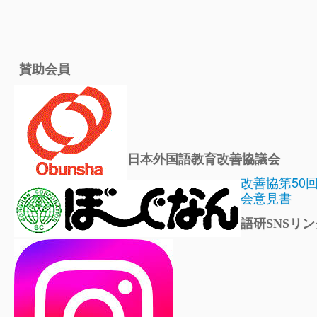
賛助会員
日本外国語教育改善協議会
改善協第50
会意見書
語研SNSリン