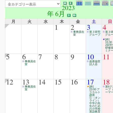
2023
年 6月
月
火
水
木
金
土
日
1
2
3
4
事務員在
第３研究
第３
室
グループ
グル
[終]
15:30
2回学
研修
ミナ
5
6
7
8
9
10
11
事務員在
改善協世
室
話人会
12
13
14
15
16
17
18
事務員在
[終]
第6グ
室
23:00 ア
ープ
ラカルト
ーマー
講座
①（オン
ライン）
中学の先
生のため
の小学校
英語教育