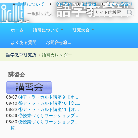
語研について
交通案内
出版物
よくある質問
語学教育研
お問い合わせ
一般財団法人
究所
ホーム
語研について
研究大会
1923（大正12）年創立
よくある質問
お問合せ窓口
語学教育研究所
/
語研カレンダー
講習会
08/07
⑭ア・ラ・カルト講座９【オ...
08/10
⑮ア・ラ・カルト講座10【OL...
08/22
⑯ア・ラ・カルト講座11【オ...
08/29
⑰授業づくりワークショップ...
08/30
⑱授業づくりワークショップ...
一覧...