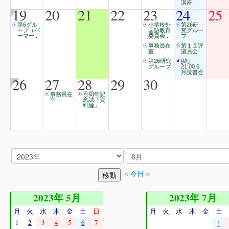
講座
19
20
21
22
23
24
25
第6グル
小学校外
第26研
ープ（パ
国語教育
究グルー
ーマー..
委員会..
プ
事務員在
第１回評
室
議員会
第26研究
[終]
グループ
21:00 6
月読書会
26
27
28
29
30
事務員在
百周年記
室
念誌「資
料編」..
＜今日＞
2023年 5月
2023年 7月
月
火
水
木
金
土
日
月
火
水
木
金
土
1
2
3
4
5
6
7
1