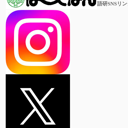
語研SNSリン