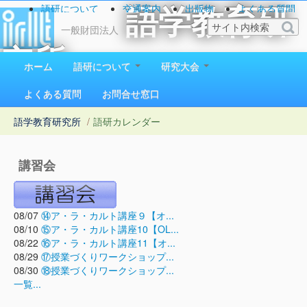
語研について
交通案内
出版物
よくある質問
語学教育研
お問い合わせ
一般財団法人
究所
ホーム
語研について
研究大会
1923（大正12）年創立
よくある質問
お問合せ窓口
語学教育研究所
/
語研カレンダー
講習会
08/07
⑭ア・ラ・カルト講座９【オ...
08/10
⑮ア・ラ・カルト講座10【OL...
08/22
⑯ア・ラ・カルト講座11【オ...
08/29
⑰授業づくりワークショップ...
08/30
⑱授業づくりワークショップ...
一覧...