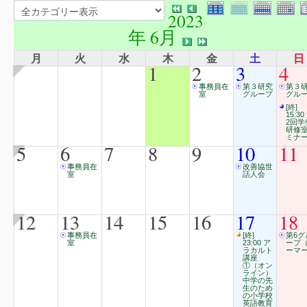
2023
年 6月
月
火
水
木
金
土
日
1
2
3
4
事務員在
第３研究
第３
室
グループ
グル
[終]
15:30
2回学
研修
ミナ
5
6
7
8
9
10
11
事務員在
改善協世
室
話人会
12
13
14
15
16
17
18
事務員在
[終]
第6グ
室
23:00 ア
ープ
ラカルト
ーマー
講座
①（オン
ライン）
中学の先
生のため
の小学校
英語教育