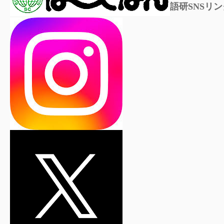
語研SNSリン