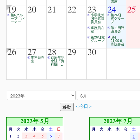
講座
19
20
21
22
23
24
25
第6グル
小学校外
第26研
ープ（パ
国語教育
究グルー
ーマー..
委員会..
プ
事務員在
第１回評
室
議員会
第26研究
[終]
グループ
21:00 6
月読書会
26
27
28
29
30
事務員在
百周年記
室
念誌「資
料編」..
＜今日＞
2023年 5月
2023年 7月
月
火
水
木
金
土
日
月
火
水
木
金
土
1
2
3
4
5
6
7
1