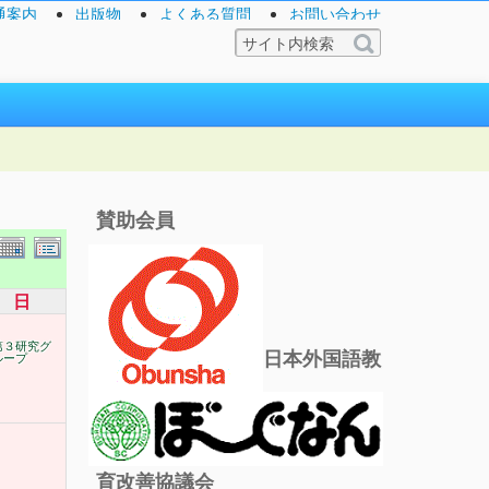
通案内
出版物
よくある質問
お問い合わせ
賛助会員
日
第３研究グ
日本外国語教
ループ
育改善協議会