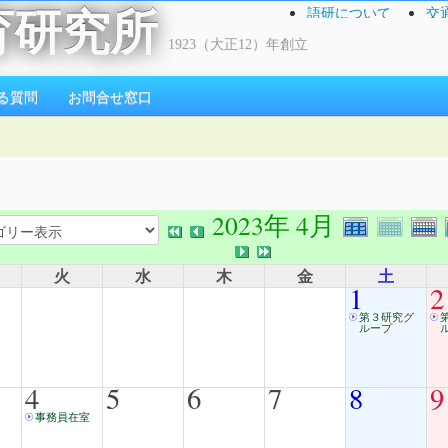
語研について
交
育研究所
1923（大正12）年創立
る質問
お問合せ窓口
2023年 4月
火
水
木
金
土
1
2
第３研究グ
ループ
4
5
6
7
8
9
事務員在室