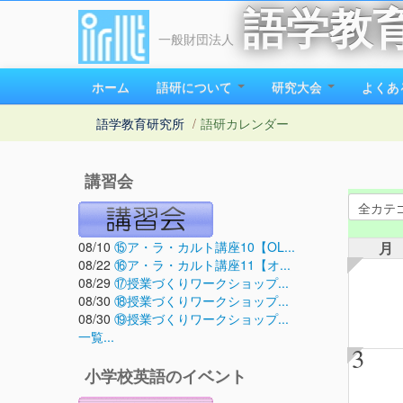
語学教
一般財団法人
ホーム
語研について
研究大会
よくあ
語学教育研究所
/
語研カレンダー
講習会
08/10
⑮ア・ラ・カルト講座10【OL...
月
08/22
⑯ア・ラ・カルト講座11【オ...
08/29
⑰授業づくりワークショップ...
08/30
⑱授業づくりワークショップ...
08/30
⑲授業づくりワークショップ...
一覧...
3
小学校英語のイベント