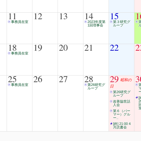
11
12
13
14
15
1
事務員在室
2023年度第
第３研究グ
1回理事会
ループ
18
19
20
21
22
2
事務員在室
25
26
27
28
29
3
昭和の
事務員在室
第26研究グ
日
ループ
ー
第26研究グ
ループ
[
2
改善協世話
人会
第６（パー
マー）グル
ー..
[終] 21:00 4
月読書会