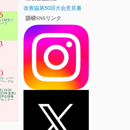
改善協第50回大会意見書
6
語研SNSリンク
第３研究グ
ループ
3
0
第６（パー
マー）グル
..
終] 19:00
023年度第1
回学生研修
室セミナー