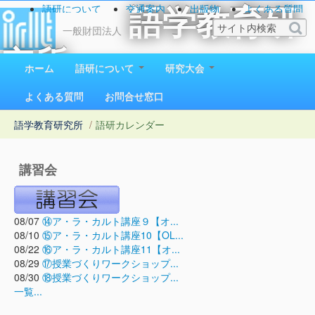
語研について
交通案内
出版物
よくある質問
語学教育研
お問い合わせ
一般財団法人
究所
ホーム
語研について
研究大会
1923（大正12）年創立
よくある質問
お問合せ窓口
語学教育研究所
/
語研カレンダー
講習会
08/07
⑭ア・ラ・カルト講座９【オ...
08/10
⑮ア・ラ・カルト講座10【OL...
08/22
⑯ア・ラ・カルト講座11【オ...
08/29
⑰授業づくりワークショップ...
08/30
⑱授業づくりワークショップ...
一覧...