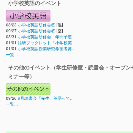
小学校英語のイベント
08/23
小学校英語研修会⑤
[混]
09/27
小学校英語研修会⑥
[空]
03/31
小学校英語研修会 年間予定...
01/01
語研ブックレット『小学校英...
01/01
小学校英語授業研究希望者募...
一覧...
その他のイベント（学生研修室・読書会・オープン
ミナー等）
09/26
9月読書会『先生、英語って...
一覧...