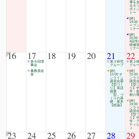
導を
る６
ポイ
ト〜
[終]
19:00
ープ
ミナ
[終]
20:00
4回学
研修
ミナ
16
17
18
19
20
21
22
第８回理
第３研究
第３
事会
グループ
グル
事務員在
[終]
[終]
室
15:00 オ
15:00
ンライン
ンラ
講習会㉜
講習
【型づく
【型
り】英語
り】
授業
学・
「型」づ
材の
くりの基
[終]
礎・基本
19:00
【総論】
ンラ
講習
【型
り】
学・
ティ
ィ
23
24
25
26
27
28
29