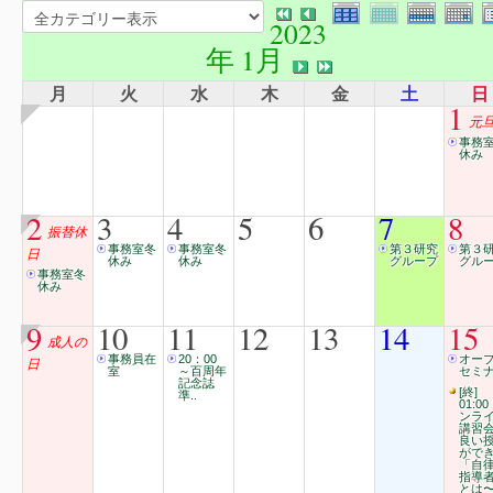
2023
年 1月
月
火
水
木
金
土
日
1
元
事務
休み
2
3
4
5
6
7
8
振替休
事務室冬
事務室冬
第３研究
第３
日
休み
休み
グループ
グル
事務室冬
休み
9
10
11
12
13
14
15
成人の
事務員在
20：00
オー
日
室
～百周年
セミ
記念誌
[終]
準..
01:00
ンラ
講習
良い
がで
「自
指導
とは