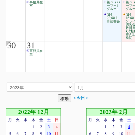
事務員在
第６（パ
第６
室
ーマー）
ーマ
グルー..
グルー
[終]
[終]
22:00 1
15:00
月読書会
ンラ
講習
教科
ら対
導き
発問
30
31
事務員在
室
＜今日＞
2022年 12月
2023年 2月
月
火
水
木
金
土
日
月
火
水
木
金
土
1
2
3
4
1
2
3
4
5
6
7
8
9
10
11
6
7
8
9
10
11