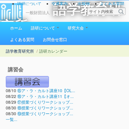
語研について
交通案内
出版物
よくある質問
語学教育研
お問い合わせ
一般財団法人
究所
ホーム
語研について
研究大会
1923（大正12）年創立
よくある質問
お問合せ窓口
語学教育研究所
/
語研カレンダー
講習会
08/10
⑮ア・ラ・カルト講座10【OL...
08/22
⑯ア・ラ・カルト講座11【オ...
08/29
⑰授業づくりワークショップ...
08/30
⑱授業づくりワークショップ...
08/30
⑲授業づくりワークショップ...
一覧...