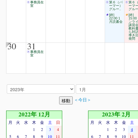
事務員在
第６（パ
第６
室
ーマー）
ーマ
グルー..
グルー
[終]
[終]
22:00 1
15:00
月読書会
ンラ
講習
教科
ら対
導き
発問
30
31
事務員在
室
＜今日＞
2022年 12月
2023年 2月
月
火
水
木
金
土
日
月
火
水
木
金
土
1
2
3
4
1
2
3
4
5
6
7
8
9
10
11
6
7
8
9
10
11