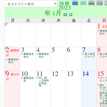
2023
年 1月
月
火
水
木
金
土
日
1
元
事務
休み
2
3
4
5
6
7
8
振替休
事務室冬
事務室冬
第３研究
第３
日
休み
休み
グループ
グル
事務室冬
休み
9
10
11
12
13
14
15
成人の
事務員在
20：00
オー
日
室
～百周年
セミ
記念誌
[終]
準..
01:00
ンラ
講習
良い
がで
「自
指導
とは