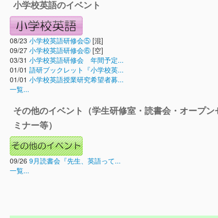
小学校英語のイベント
08/23
小学校英語研修会⑤
[混]
09/27
小学校英語研修会⑥
[空]
03/31
小学校英語研修会 年間予定...
01/01
語研ブックレット『小学校英...
01/01
小学校英語授業研究希望者募...
一覧...
その他のイベント（学生研修室・読書会・オープン
ミナー等）
09/26
9月読書会『先生、英語って...
一覧...