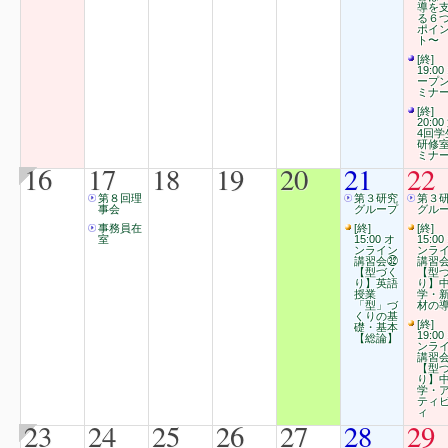
導を
る６
ポイ
ト〜
[終]
19:00
ープ
ミナ
[終]
20:00
4回学
研修
ミナ
16
17
18
19
20
21
22
第８回理
第３研究
第３
事会
グループ
グル
事務員在
[終]
[終]
室
15:00 オ
15:00
ンライン
ンラ
講習会㉜
講習
【型づく
【型
り】英語
り】
授業
学・
「型」づ
材の
くりの基
[終]
礎・基本
19:00
【総論】
ンラ
講習
【型
り】
学・
ティ
ィ
23
24
25
26
27
28
29