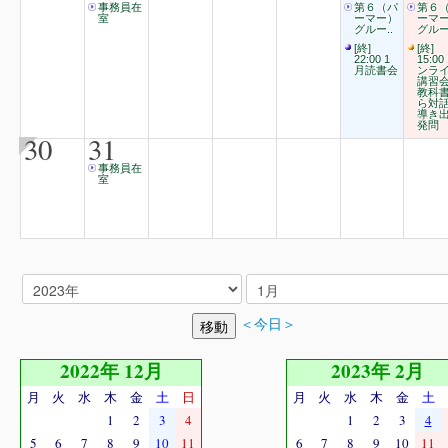
事務員在
第６（パ
第６
室
ーマー）
ーマ
グルー..
グルー
[終]
[終]
22:00 1
15:00
月読書会
ンラ
講習
教科
ら対
導き
発問
30
31
事務員在
室
＜今日＞
2022年 12月
2023年 2月
月
火
水
木
金
土
日
月
火
水
木
金
土
1
2
3
4
1
2
3
4
5
6
7
8
9
10
11
6
7
8
9
10
11