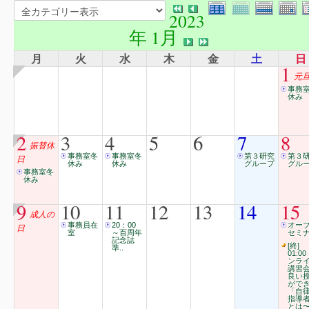
2023
年 1月
月
火
水
木
金
土
日
1
元
事務
休み
2
3
4
5
6
7
8
振替休
事務室冬
事務室冬
第３研究
第３
日
休み
休み
グループ
グル
事務室冬
休み
9
10
11
12
13
14
15
成人の
事務員在
20：00
オー
日
室
～百周年
セミ
記念誌
[終]
準..
01:00
ンラ
講習
良い
がで
「自
指導
とは