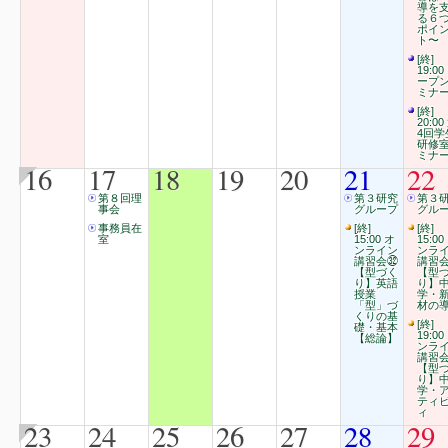
導を
る６
ポイ
ト〜
[終]
19:00
ープ
ミナ
[終]
20:00
4回学
研修
ミナ
16
17
18
19
20
21
22
第８回理
第３研究
第３
事会
グループ
グル
事務員在
[終]
[終]
室
15:00 オ
15:00
ンライン
ンラ
講習会㉜
講習
【型づく
【型
り】英語
り】
授業
学・
「型」づ
材の
くりの基
[終]
礎・基本
19:00
【総論】
ンラ
講習
【型
り】
学・
ティ
ィ
23
24
25
26
27
28
29