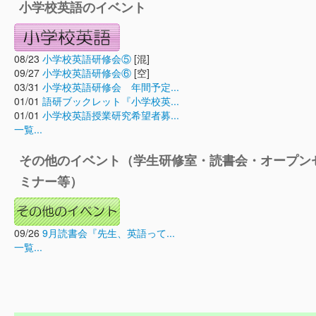
小学校英語のイベント
08/23
小学校英語研修会⑤
[混]
09/27
小学校英語研修会⑥
[空]
03/31
小学校英語研修会 年間予定...
01/01
語研ブックレット『小学校英...
01/01
小学校英語授業研究希望者募...
一覧...
その他のイベント（学生研修室・読書会・オープン
ミナー等）
09/26
9月読書会『先生、英語って...
一覧...