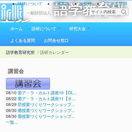
語研について
交通案内
出版物
よくある質問
語学教育研
お問い合わせ
一般財団法人
究所
ホーム
語研について
研究大会
1923（大正12）年創立
よくある質問
お問合せ窓口
語学教育研究所
/
語研カレンダー
講習会
08/10
⑮ア・ラ・カルト講座10【OL...
08/22
⑯ア・ラ・カルト講座11【オ...
08/29
⑰授業づくりワークショップ...
08/30
⑱授業づくりワークショップ...
08/30
⑲授業づくりワークショップ...
一覧...