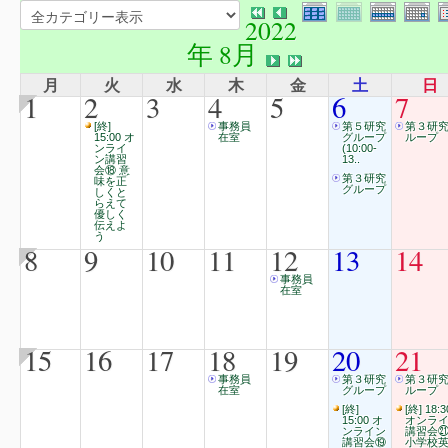
2022
年 8月
月
火
水
木
金
土
日
1
2
3
4
5
6
7
[終]
事務員
第５研究
第３研
15:00 オ
在室
グループ
ループ
ンライ
(10:00-
ン講習
13..
会⑱ 意
第３研究
味を正
グループ
しくと
らえて
優しく
伝えよ
う
8
9
10
11
12
13
14
事務員
在室
15
16
17
18
19
20
21
事務員
第３研究
第３研
在室
グループ
ループ
[終]
[終] 18:3
15:00 オ
オンラ
ンライン
講習会
講習会⑲
小学校