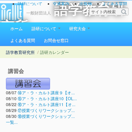
語研について
交通案内
出版物
よくある質問
語学教育研
お問い合わせ
一般財団法人
究所
ホーム
語研について
研究大会
1923（大正12）年創立
よくある質問
お問合せ窓口
語学教育研究所
/
語研カレンダー
講習会
08/07
⑭ア・ラ・カルト講座９【オ...
08/10
⑮ア・ラ・カルト講座10【OL...
08/22
⑯ア・ラ・カルト講座11【オ...
08/29
⑰授業づくりワークショップ...
08/30
⑱授業づくりワークショップ...
一覧...