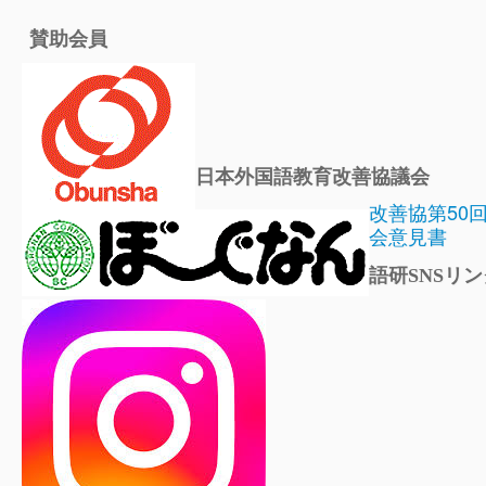
賛助会員
日本外国語教育改善協議会
改善協第50
会意見書
語研SNSリン