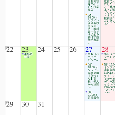
題材内容
教育で
を中心と
にした
した授業
と、基
導入
本 〜語
ブック
[終]
ト３『
18:00 オ
校英語
ンライン
から考
講習会⑳
る〜
高校英
語：教科
書中心で
４技能を
伸ばす授
業の進め
方
22
23
24
25
26
27
28
事務員
第６（パ
第６（
在室
ーマー）
マー）
グルー..
ー..
[終]
[終] 18:0
18:30 オ
オンラ
ンライン
講習会
講習会㉒
Google 
【型づく
ライド
り】高
“show a
校・導入
tell” を
から活動
もう〜Or
へ
Introduct
へのヒ
[終]
ト〜
21:00 8
月読書会
29
30
31