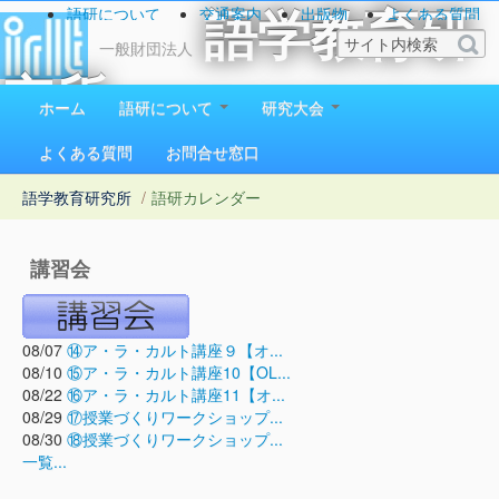
語研について
交通案内
出版物
よくある質問
語学教育研
お問い合わせ
一般財団法人
究所
ホーム
語研について
研究大会
1923（大正12）年創立
よくある質問
お問合せ窓口
語学教育研究所
/
語研カレンダー
講習会
08/07
⑭ア・ラ・カルト講座９【オ...
08/10
⑮ア・ラ・カルト講座10【OL...
08/22
⑯ア・ラ・カルト講座11【オ...
08/29
⑰授業づくりワークショップ...
08/30
⑱授業づくりワークショップ...
一覧...