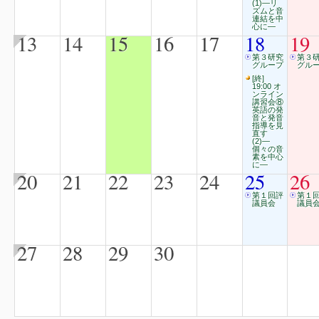
(1)―リ
ズムと音
連結を中
心に―
13
14
15
16
17
18
19
第３研究
第３
グループ
グル
[終]
19:00 オ
ンライン
講習会⑧
英語の発
音と発音
指導を見
直す
(2)―
個々の音
素を中心
に―
20
21
22
23
24
25
26
第１回評
第１
議員会
議員
27
28
29
30