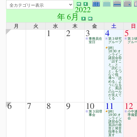
2022
年 6月
月
火
水
木
金
土
日
1
2
3
4
5
事務員在
第３研究
第３
室日
グループ
グル
[終]
18:30 オ
ンライン
講習会⑥
「話すこ
と」と
「読むこ
と」をつ
なぐ指
導〜「読
める」よ
うになる
と、英語
のルール
が見えて
くる
6
7
8
9
10
11
12
第３回理
[終]
小中
事会
19:00 オ
準備
ンライン
会
講習会⑦
英語の発
音と発音
指導を見
直す