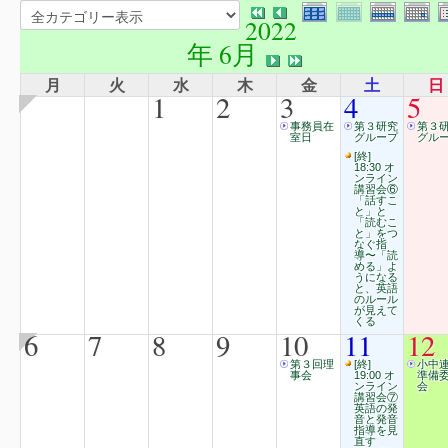
2022
年 6月
月
火
水
木
金
土
日
1
2
3
4
5
事務員在
第３研究
第３
室日
グループ
グル
[終]
18:30 オ
ンライン
講習会⑥
「話すこ
と」と
「読むこ
と」をつ
なぐ指
導〜「読
める」よ
うになる
と、英語
のルール
が見えて
くる
6
7
8
9
10
11
12
第３回理
[終]
小中
事会
19:00 オ
準備
ンライン
会
講習会⑦
英語の発
音と発音
指導を見
直す