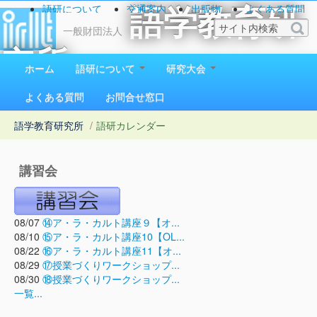
語研について
交通案内
出版物
よくある質問
語学教育研
お問い合わせ
一般財団法人
究所
ホーム
語研について
研究大会
1923（大正12）年創立
よくある質問
お問合せ窓口
語学教育研究所
/
語研カレンダー
講習会
08/07
⑭ア・ラ・カルト講座９【オ...
08/10
⑮ア・ラ・カルト講座10【OL...
08/22
⑯ア・ラ・カルト講座11【オ...
08/29
⑰授業づくりワークショップ...
08/30
⑱授業づくりワークショップ...
一覧...