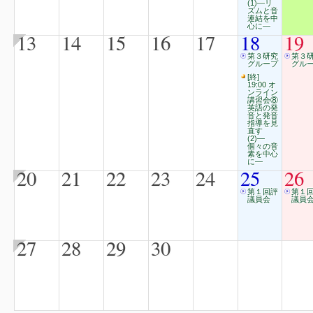
(1)―リ
ズムと音
連結を中
心に―
13
14
15
16
17
18
19
第３研究
第３
グループ
グル
[終]
19:00 オ
ンライン
講習会⑧
英語の発
音と発音
指導を見
直す
(2)―
個々の音
素を中心
に―
20
21
22
23
24
25
26
第１回評
第１
議員会
議員
27
28
29
30