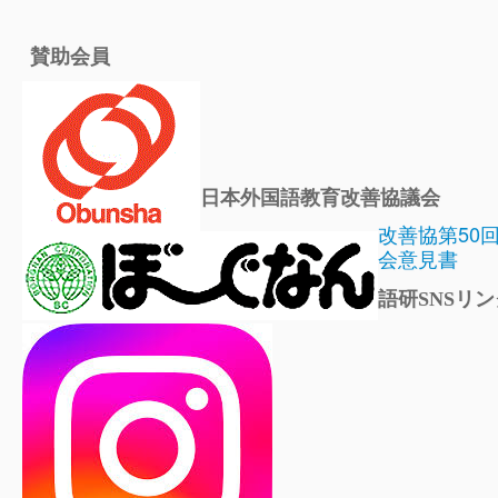
賛助会員
日本外国語教育改善協議会
改善協第50
会意見書
語研SNSリン