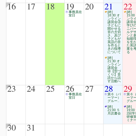
16
17
18
19
20
21
22
事務員在
[終]
[終]
室日
18:30 オ
15:00
ンライン
ンラ
講習会③
講習
子どもに
学び
聞かせる
ニバ
音の大切
ルデ
さ、及び
ンと
子どもが
知能
英語の音
を生
を作ると
た英
きの指導
業を
について
る
[終]
21:30 オ
ンライン
講習会
④【型づ
くり】音
読から話
す活動へ
23
24
25
26
27
28
29
事務員在
第６（パ
第６
室日
ーマー）
ーマ
グルー..
グルー
[終]
[終]
21:00 ５
19:00
月読書会
2回学
研修
ミナ
30
31