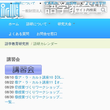
語研について
交通案内
出版物
よくある質問
語学教育研
お問い合わせ
一般財団法人
究所
ホーム
語研について
研究大会
1923（大正12）年創立
よくある質問
お問合せ窓口
語学教育研究所
/
語研カレンダー
講習会
08/10
⑮ア・ラ・カルト講座10【OL...
08/22
⑯ア・ラ・カルト講座11【オ...
08/29
⑰授業づくりワークショップ...
08/30
⑱授業づくりワークショップ...
08/30
⑲授業づくりワークショップ...
一覧...