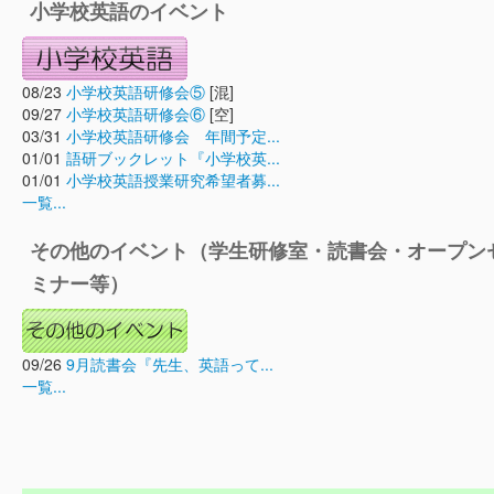
小学校英語のイベント
08/23
小学校英語研修会⑤
[混]
09/27
小学校英語研修会⑥
[空]
03/31
小学校英語研修会 年間予定...
01/01
語研ブックレット『小学校英...
01/01
小学校英語授業研究希望者募...
一覧...
その他のイベント（学生研修室・読書会・オープン
ミナー等）
09/26
9月読書会『先生、英語って...
一覧...