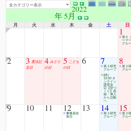
2022
年 5月
月
火
水
木
金
土
日
1
第６
ーマ
グルー
2
3
4
5
6
7
8
憲法記
みどり
こども
第３研究
第３
念日
の日
の日
グループ
グル
[終]
19:00 オ
ンライン
講習会
②【型づ
くり】高
校・導入
から活動
へ
9
10
11
12
13
14
15
事務員在
第３研究
第３
室日
グループ
グル