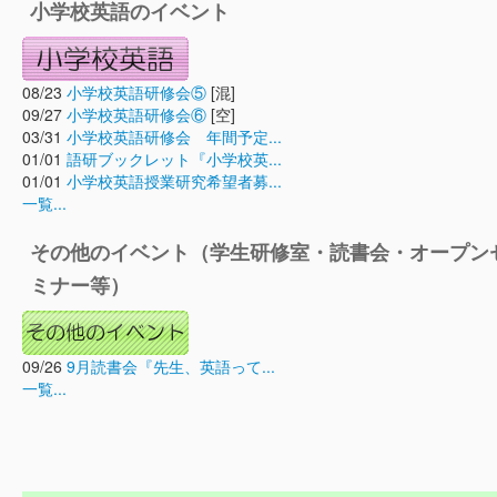
小学校英語のイベント
08/23
小学校英語研修会⑤
[混]
09/27
小学校英語研修会⑥
[空]
03/31
小学校英語研修会 年間予定...
01/01
語研ブックレット『小学校英...
01/01
小学校英語授業研究希望者募...
一覧...
その他のイベント（学生研修室・読書会・オープン
ミナー等）
09/26
9月読書会『先生、英語って...
一覧...