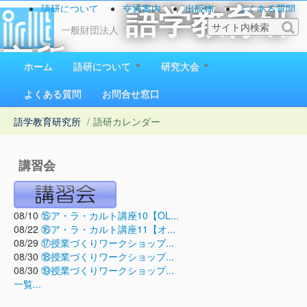
語研について
交通案内
出版物
よくある質問
語学教育研
お問い合わせ
一般財団法人
究所
ホーム
語研について
研究大会
1923（大正12）年創立
よくある質問
お問合せ窓口
語学教育研究所
/
語研カレンダー
講習会
08/10
⑮ア・ラ・カルト講座10【OL...
08/22
⑯ア・ラ・カルト講座11【オ...
08/29
⑰授業づくりワークショップ...
08/30
⑱授業づくりワークショップ...
08/30
⑲授業づくりワークショップ...
一覧...