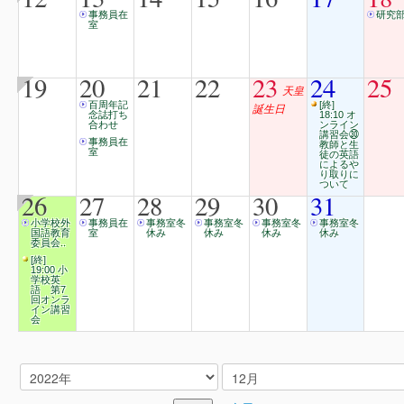
事務員在
研究
室
19
20
21
22
23
24
25
天皇
百周年記
[終]
誕生日
念誌打ち
18:10 オ
合わせ
ンライン
講習会㉚
事務員在
教師と生
室
徒の英語
によるや
り取りに
ついて
26
27
28
29
30
31
小学校外
事務員在
事務室冬
事務室冬
事務室冬
事務室冬
国語教育
室
休み
休み
休み
休み
委員会..
[終]
19:00 小
学校英
語 第7
回オンラ
イン講習
会