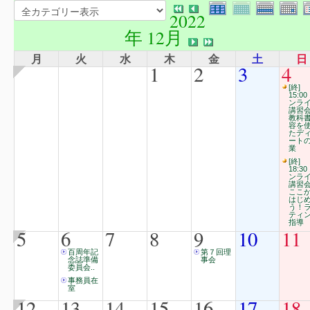
2022
年 12月
月
火
水
木
金
土
日
1
2
3
4
[終]
15:00
ンラ
講習
教科
容を
たデ
ート
業
[終]
18:30
ンラ
講習
ここ
はじ
う！
ティ
指導
5
6
7
8
9
10
11
百周年記
第７回理
念誌準備
事会
委員会..
事務員在
室
12
13
14
15
16
17
18